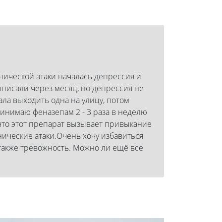
анической атаки началась депрессия и
ыписали через месяц, но депрессия не
ала выходить одна на улицу, потом
принимаю феназепам 2 - 3 раза в неделю
ю, что этот препарат вызывает привыкание
анические атаки.Очень хочу избавиться
а также тревожность. Можно ли ещё все