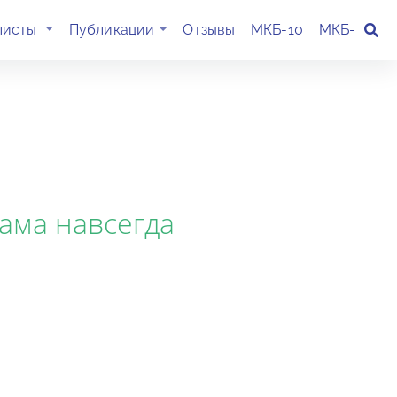
(current)
листы
Публикации
Отзывы
МКБ-10
МКБ-11
К
пама навсегда