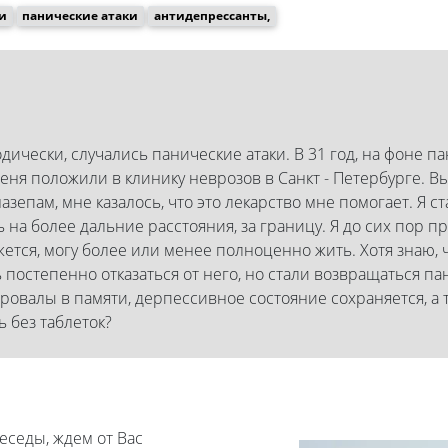
и
панические атаки
антидепрессанты,
дически, случались панические атаки. В 31 год, на фоне п
Меня положили в клинику неврозов в Санкт - Петербурге. В
зепам, мне казалось, что это лекарство мне помогает. Я ст
ь на более дальние расстояния, за границу. Я до сих пор 
е кажется, могу более или менее полноценно жить. Хотя зна
ь постепенно отказаться от него, но стали возвращаться п
ь провалы в памяти, дерпессивное состояние сохраняется, 
ь без таблеток?
седы, ждем от Вас