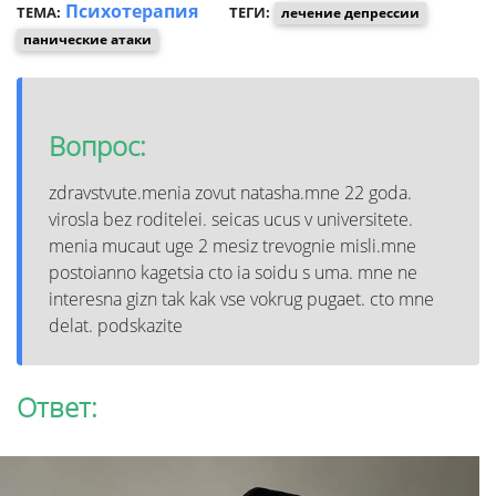
Психотерапия
ТЕМА:
ТЕГИ:
лечение депрессии
панические атаки
Вопрос:
zdravstvute.menia zovut natasha.mne 22 goda.
virosla bez roditelei. seicas ucus v universitete.
menia mucaut uge 2 mesiz trevognie misli.mne
postoianno kagetsia cto ia soidu s uma. mne ne
interesna gizn tak kak vse vokrug pugaet. cto mne
delat. podskazite
Ответ: