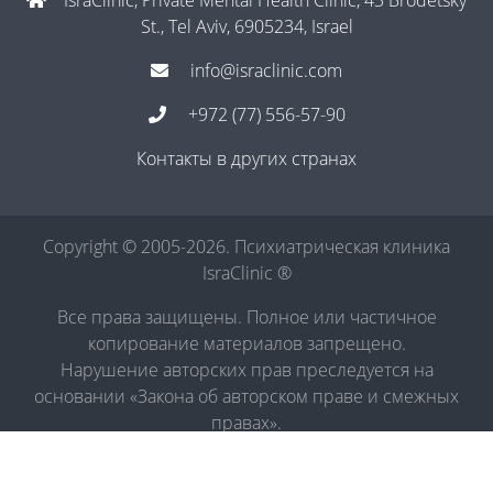
IsraClinic, Private Mental Health Clinic, 43 Brodetsky
St., Tel Aviv, 6905234, Israel
info@israclinic.com
+972 (77) 556-57-90
Контакты в других странах
Copyright © 2005-2026. Психиатрическая клиника
IsraClinic ®
Все права защищены. Полное или частичное
копирование материалов запрещено.
Нарушение авторских прав преследуется на
основании «Закона об авторском праве и смежных
правах».
Политика в отношении обработки персональных