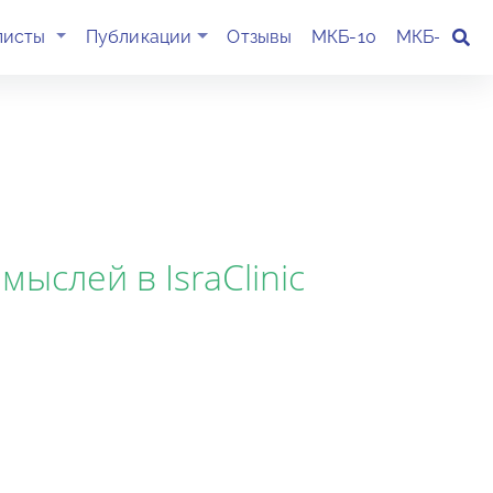
(current)
листы
Публикации
Отзывы
МКБ-10
МКБ-11
К
ыслей в IsraClinic