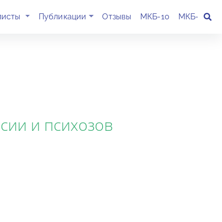
(current)
листы
Публикации
Отзывы
МКБ-10
МКБ-11
К
сии и психозов