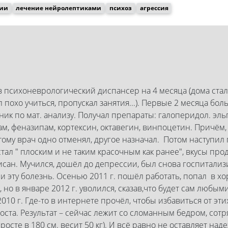
сии
лечение нейролептиками
психоз
агрессия
 в психоневрологический диспансер на 4 месяца (дома ста
 похо учиться, пропускал занятия...). Первые 2 месяца бо
ник по мат. анализу. Получал препараты: галоперидол. эль
ам, феназипам, кортексин, октавегин, винпоцетин. Причём
ому врач одно отменял, другое назначал. Потом наступил
тал " плоским и не таким красочным как ранее", вкусы про
сан. Мучился, дошёл до депрессии, был снова госпитализир
 и эту болезнь. Осенью 2011 г. пошёл работать, попал в 
, но в январе 2012 г. уволился, сказав,что будет сам люб
010 г. Где-то в интернете прочёл, чтобы избавиться от эт
ста. Результат – сейчас лежит со сломанным бедром, сотря
 росте в 180 см. весит 50 кг). И всё равно не оставляет на