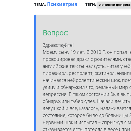
Психиатрия
ТЕМА:
ТЕГИ:
лечение депрес
Вопрос:
Здравствуйте!
Моему сыну 19 лет. В 2010 Г. он попал
провоцировал драки с родителями, стал
английские тексты наизусть, читал учеб
пиразидол, респолепт, окатинол, энзип
начинался нейролептический шок, поэт
улицу и обнаружил что, реальный мир с
депрессия. В таком состоянии был выпи
обнаружили туберкулёз. Начали лечить
девушкой и всё, казалось, налаживается
состояние, которое было до больницы 2
нервный шок и испытал – спрыгнул с мо
отказывается есть, потерял в весе ( при