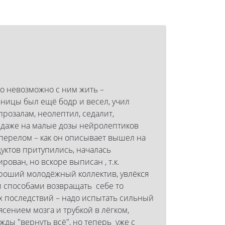
ло невозможно с ним жить –
льницы был ещё бодр и весел, учил
прозалам, неолептил, седалит,
, даже на малые дозы нейролептиков
 перелом – как он описывает вышел на
дуктов притупились, началась
ован, но вскоре выписан , т.к.
хороший молодёжный коллектив, увлёкся
ыми способами возвращать себе то
их последствий – надо испытать сильный
сением мозга и трубкой в лёгком,
дежды "вернуть всё", но теперь уже с