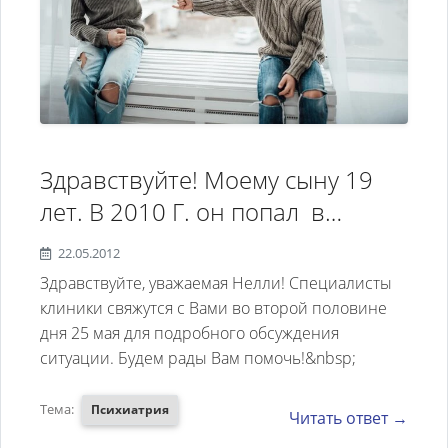
спит при свете, в одежде не
раздеваясь и много других
странных поступков, которые он
совершает. Мне, матери,
очень больно видеть и
слышать всё это. Шесть
Здравствуйте! Моему сыну 19
месяцев назад сын попал в
лет. В 2010 Г. он попал в
психиатрическую больницу, но
психоневрологический
лучших результатов не стало,
22.05.2012
диспансер на 4 месяца (дома
Здравствуйте, уважаемая Нелли! Специалисты
он вышел ещё агрессивнее
стало невозможно с ним жить –
клиники свяжутся с Вами во второй половине
по отношению к нам и стало
дня 25 мая для подробного обсуждения
провоцировал драки с
тяжелее с ним общаться.
ситуации. Будем рады Вам помочь!&nbsp;
родителями, стал похо учиться,
Можно ли что-то изменить? На
пропускал занятия...). Первые 2
Тема:
Психиатрия
общение не идёт.
Читать ответ →
месяца больницы был ещё бодр