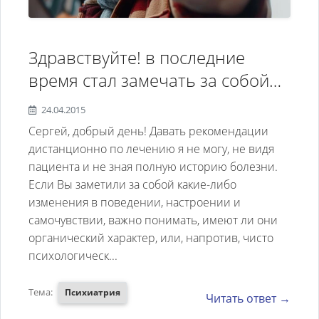
период и все нормализуется, но
вдруг пришло осознание, что
это болезнь. В разговоре
Здравствуйте! в последние
признает, что ее стиль жизни
время стал замечать за собой
неправилен и пагубен, но
странное поведение и резкое
24.04.2015
справиться со своими нервами
проявление агрессии, как я уже
Сергей, добрый день! Давать рекомендации
не может. Дома она не находит
понял ранее они тоже
дистанционно по лечению я не могу, не видя
себе места и при первой
пациента и не зная полную историю болезни.
проявлялись но я не придавал
возможности уходит. Мы очень
Если Вы заметили за собой какие-либо
этому такого значения так как
изменения в поведении, настроении и
затянули с обращением к
считал это вполне нормальным
самочувствии, важно понимать, имеют ли они
специалисту, и теперь я не
явлением проявления моего
органический характер, или, напротив, чисто
уверена, что она согласиться
психологическ...
характера. Очень панически
пройти обследование
временами бывает подавленна
Тема:
Психиатрия
добровольно, но, думаю, что
Читать ответ →
самооценка, жуткое настроение,