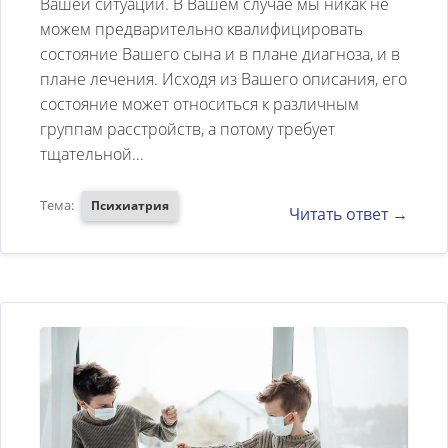
сыну исполнилось 25 лет, рос
Вашей ситуации. В Вашем случае мы никак не
можем предварительно квалифицировать
аккуратным, вежливым
состояние Вашего сына и в плане диагноза, и в
мальчиком, внимательным, но
плане лечения. Исходя из Вашего описания, его
два года назад с ним что-то
состояние может относиться к различным
стало происходить. в 2008
группам расстройств, а потому требует
тщательной...
году окончил институт, но
работать не пошёл, искал
Тема:
Психиатрия
Читать ответ →
любые причины, чтобы
отказаться. В семье стали
замечать его неадекватное
поведение: агрессия с его
стороны к родителям,
изменилось отношение к себе
- перестал за собой ухаживать,