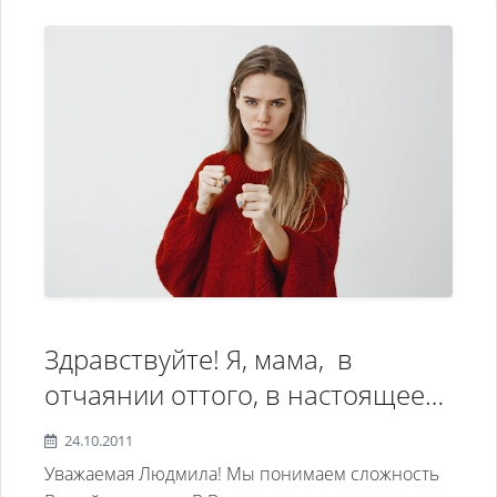
Здравствуйте! Я, мама, в
отчаянии оттого, в настоящее
время не вижу выхода из
24.10.2011
сложившийся ситуации. Моему
Уважаемая Людмила! Мы понимаем сложность