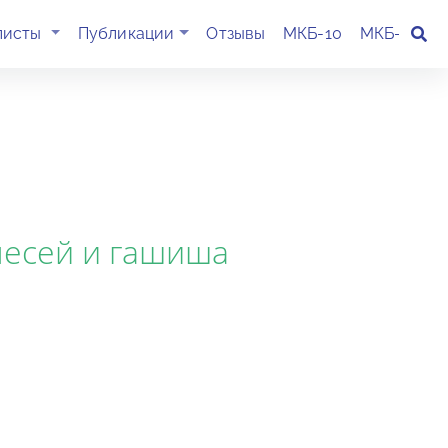
(current)
листы
Публикации
Отзывы
МКБ-10
МКБ-11
К
месей и гашиша