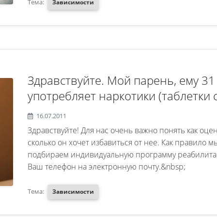
Тема:
Зависимости
Здравствуйте. Мой парень, ему 31 
употребляет наркотики (таблетки 
шт. в день) возможно ли это выле
16.07.2011
за какой период времени и скольк
Здравствуйте! Для нас очень важно понять как оце
у него есть желание бросить
сколько он хочет избавиться от нее. Как правило 
подбираем индивидуальную программу реабилитац
Ваш телефон на электронную почту.&nbsp;
Тема:
Зависимости