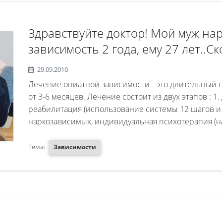
Здравствуйте доктор! Мой муж на
зависимость 2 года, ему 27 лет..С
в вашей клинике, возможно ли со
29.09.2010
проживание, а также расскажите 
Лечение опиатной зависимости - это длительный 
вашей клинике, стоимость.
от 3-6 месяцев. Лечение состоит из двух этапов : 1
реабилитация (использование системы 12 шагов 
наркозависимых, индивидуальная психотерапия (н
Тема:
Зависимости