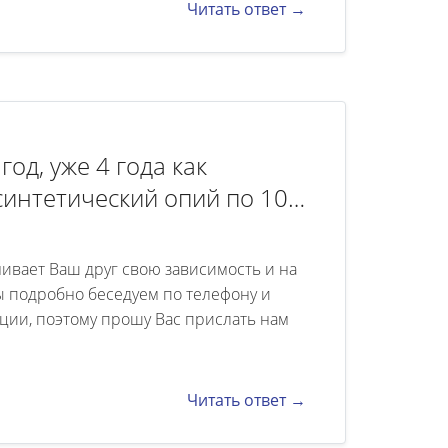
Читать ответ →
год, уже 4 года как
синтетический опий по 10
чить, если да то примерно
о стоит лечение. При этом
нивает Ваш друг свою зависимость и на
мы подробно беседуем по телефону и
ии, поэтому прошу Вас прислать нам
Читать ответ →