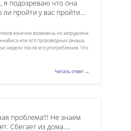
, я подозреваю что она
о ли пройти у вас пройти
? Мы проживаем в России в
ричине не хочу здесь
тиков конечно возможна, но затруднена
ннабиса или его производных (анаша,
три недели после его употребления. Что
Читать ответ →
ная проблема!!! Не знаем
лет. Сбегает из дома.