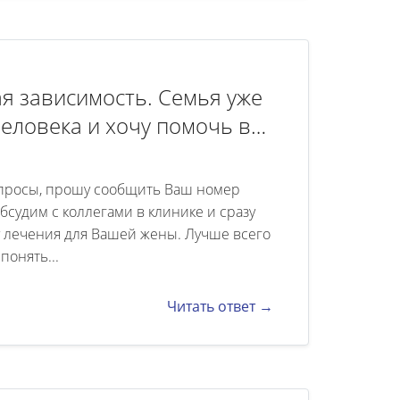
ая зависимость. Семья уже
человека и хочу помочь в
олько длиться лечение?
дит лечение и как?
вопросы, прошу сообщить Ваш номер
бсудим с коллегами в клинике и сразу
лечения для Вашей жены. Лучше всего
понять...
Читать ответ →