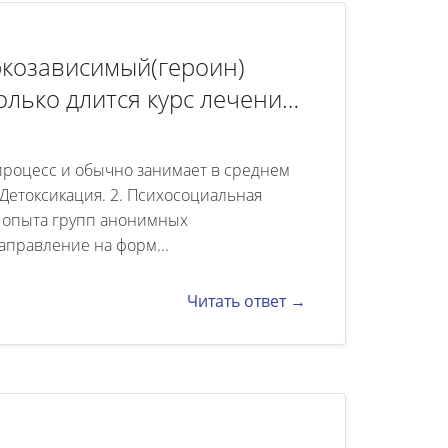
ркозависимый(героин)
колько длится курс лечения
вместное с ним
про условия прибывания в
процесс и обычно занимает в среднем
. Детоксикация. 2. Психосоциальная
и опыта групп анонимных
аправление на форм...
Читать ответ →