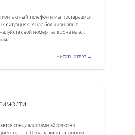
варивать с ним что это
т но проходит какоето
 контактный телефон и мы постараемся
ых ситуациях. У нас большой опыт
жалуйста свой номер телефона на эл.
каж...
Читать ответ →
исимости
вается специалистами абсолютно
иентов нет. Цена зависит от многих