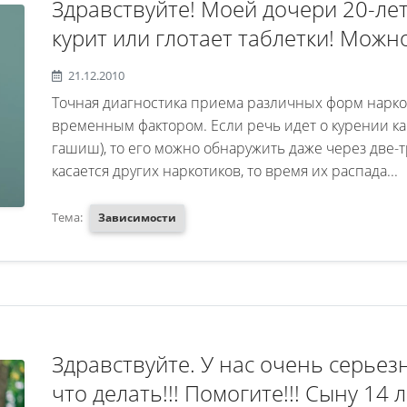
Здравствуйте! Моей дочери 20-лет
курит или глотает таблетки! Можн
диогностику и сдать все анализы
21.12.2010
городе Сочи и по уважительной п
Точная диагностика приема различных форм нарко
пройти курс лечения
временным фактором. Если речь идет о курении ка
гашиш), то его можно обнаружить даже через две-
касается других наркотиков, то время их распада...
Тема:
Зависимости
Здравствуйте. У нас очень серьез
что делать!!! Помогите!!! Сыну 14 