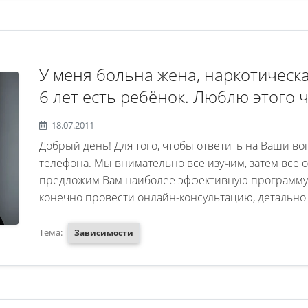
У меня больна жена, наркотическ
6 лет есть ребёнок. Люблю этого 
болезни. Будте добры ответить;Ск
18.07.2011
Его этапы? И стоимость. Где прохо
Добрый день! Для того, чтобы ответить на Ваши 
телефона. Мы внимательно все изучим, затем все о
предложим Вам наиболее эффективную программу 
конечно провести онлайн-консультацию, детально 
Тема:
Зависимости