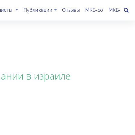
(current)
листы
Публикации
Отзывы
МКБ-10
МКБ-11
К
мании в израиле