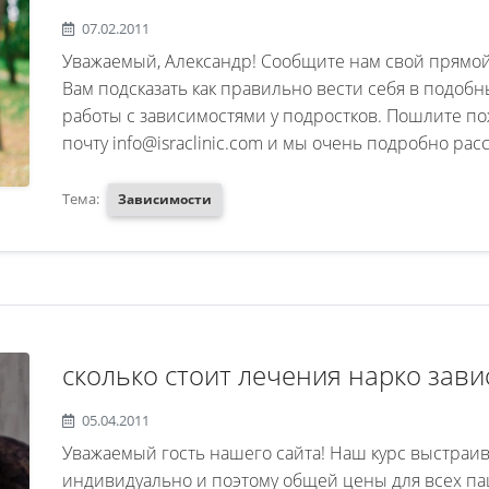
Нюхает клей!!! Мы начинаем разго
07.02.2011
его убивает вродебы все понимае
Уважаемый, Александр! Сообщите нам свой прямой
время и он опять срывается!!!
Вам подсказать как правильно вести себя в подобн
работы с зависимостями у подростков. Пошлите по
почту info@israclinic.com и мы очень подробно расс
Тема:
Зависимости
сколько стоит лечения нарко зав
05.04.2011
Уважаемый гость нашего сайта! Наш курс выстраи
индивидуально и поэтому общей цены для всех пац