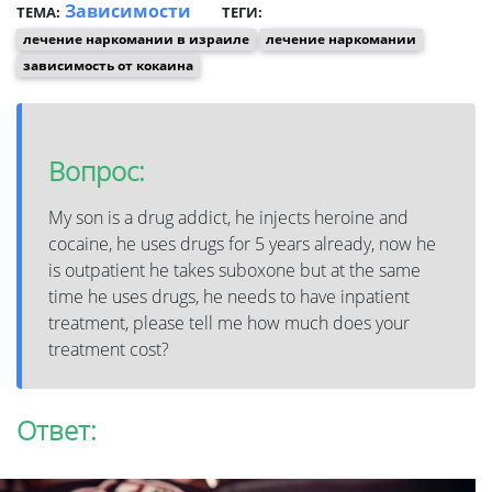
Зависимости
ТЕМА:
ТЕГИ:
лечение наркомании в израиле
лечение наркомании
зависимость от кокаина
Вопрос:
My son is a drug addict, he injects heroine and
cocaine, he uses drugs for 5 years already, now he
is outpatient he takes suboxone but at the same
time he uses drugs, he needs to have inpatient
treatment, please tell me how much does your
treatment cost?
Ответ: