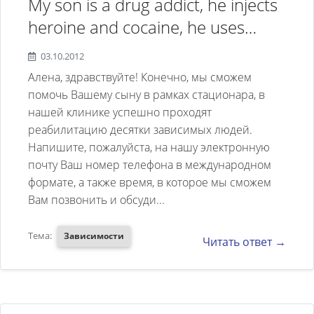
My son is a drug addict, he injects
heroine and cocaine, he uses
drugs for 5 years already, now he
03.10.2012
is outpatient he takes suboxone
Алена, здравствуйте! Конечно, мы сможем
but at the same time he uses
помочь Вашему сыну в рамках стационара, в
нашей клинике успешно проходят
drugs, he needs to have inpatient
реабилитацию десятки зависимых людей.
treatment, please tell me how
Напишите, пожалуйста, на нашу электронную
much does your treatment cost?
почту Ваш номер телефона в международном
формате, а также время, в которое мы сможем
Вам позвонить и обсуди...
Тема:
Зависимости
Читать ответ →