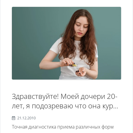
Здравствуйте! Моей дочери 20-
лет, я подозреваю что она курит
или глотает таблетки! Можно ли
21.12.2010
пройти у вас пройти
Точная диагностика приема различных форм