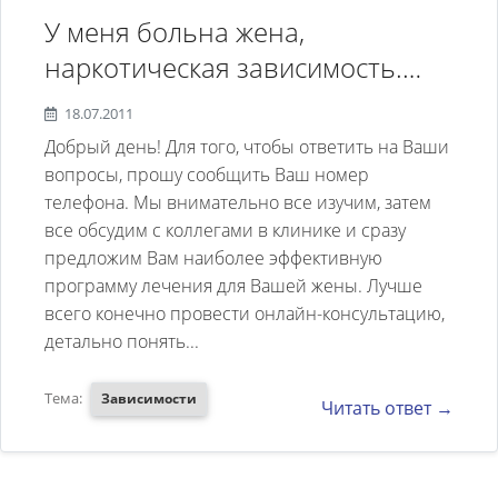
У меня больна жена,
наркотическая зависимость.
Семья уже 6 лет есть ребёнок.
18.07.2011
Люблю этого человека и хочу
Добрый день! Для того, чтобы ответить на Ваши
помочь в болезни. Будте добры
вопросы, прошу сообщить Ваш номер
телефона. Мы внимательно все изучим, затем
ответить;Сколько длиться
все обсудим с коллегами в клинике и сразу
лечение? Его этапы? И
предложим Вам наиболее эффективную
стоимость. Где проходит
программу лечения для Вашей жены. Лучше
лечение и как?
всего конечно провести онлайн-консультацию,
детально понять...
Тема:
Зависимости
Читать ответ →