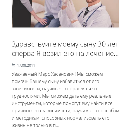
Здравствуите моему сыну 30 лет
сперва Я возил его на лечение
в Повлодар от наркомании
17.08.2011
теперь он стал пить очень
Уважаемый Марс Хасанович! Мы сможем
много он жил с девушкои они
помочь Вашему сыну избавиться от его
зависимости, научив его справляться с
растались он мне обясняет что
трудностями. Мы сможем дать ему реальные
изо разлуки с неи он пьет может
инструменты, которые помогут ему найти все
причина в другом сможите вы
причины его зависимости, научим его способам
мне помочь?
и методикам, способных нормализовать его
жизнь не только в п...