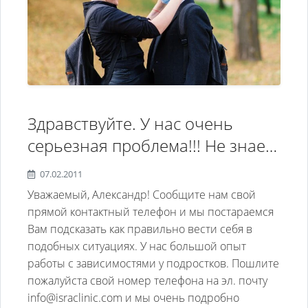
Здравствуйте. У нас очень
серьезная проблема!!! Не знаем
что делать!!! Помогите!!! Сыну
07.02.2011
14 лет. Сбегает из дома. Нюхает
Уважаемый, Александр! Сообщите нам свой
клей!!! Мы начинаем
прямой контактный телефон и мы постараемся
Вам подсказать как правильно вести себя в
разговаривать с ним что это его
подобных ситуациях. У нас большой опыт
убивает вродебы все понимает
работы с зависимостями у подростков. Пошлите
но проходит какоето время и он
пожалуйста свой номер телефона на эл. почту
опять срывается!!!
info@israclinic.com и мы очень подробно