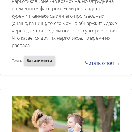
диогностику и сдать все
наркотиков конечно возможна, но затруднена
временным фактором. Если речь идет о
анализы? Мы проживаем в
курении каннабиса или его производных
России в городе Сочи и по
(анаша, гашиш), то его можно обнаружить даже
уважительной причине не хочу
через две-три недели после его употребления.
здесь пройти курс лечения
Что касается других наркотиков, то время их
распада...
Тема:
Зависимости
Читать ответ →