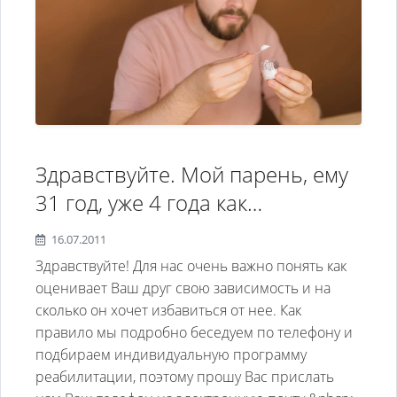
Здравствуйте. Мой парень, ему
31 год, уже 4 года как
употребляет наркотики
16.07.2011
(таблетки синтетический опий
Здравствуйте! Для нас очень важно понять как
по 10 шт. в день) возможно ли
оценивает Ваш друг свою зависимость и на
сколько он хочет избавиться от нее. Как
это вылечить, если да то
правило мы подробно беседуем по телефону и
примерно за какой период
подбираем индивидуальную программу
времени и сколько стоит
реабилитации, поэтому прошу Вас прислать