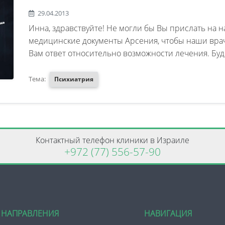
расстройство поведения и эмоций
29.04.2013
-органическом фоне. Мне бы хотел
Инна, здравствуйте! Не могли бы Вы прислать на на
условиях лечения в Вашей клиник
медицинские документы Арсения, чтобы наши врач
Вам ответ относительно возможности лечения. Бу
подробную информацию. С Уваже
Тема:
Психиатрия
Контактный телефон клиники в Израиле
+972 (77) 556-57-90
НАПРАВЛЕНИЯ
НАВИГАЦИЯ