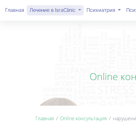
(current)
(current)
Главная
Лечение в IsraClinic
Психиатрия
Пси
Online ко
Главная
Online консультация
нарушени