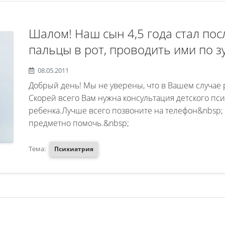
Шалом! Наш сын 4,5 года стал по
пальцы в рот, проводить ими по зу
часто лежит и играет с руками. Мы
08.05.2011
запрещать - только сконцентриро
Добрый день! Мы не уверены, что в Вашем случае р
этом, поэтому мы ничего ему не г
Скорей всего Вам нужна консультация детского пс
ребенка.Лучше всего позвоните на телефон&nbsp; 
предметно помочь.&nbsp;
Тема:
Психиатрия