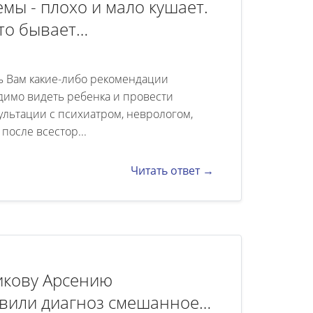
емы - плохо и мало кушает.
то бывает
ючаться с одной работы
олжать начатое дело, чем
ть Вам какие-либо рекомендации
нятие. Иногда бывает
одимо видеть ребенка и провести
льтации с психиатром, неврологом,
ние. Плохо запоминает
после всестор...
 дня перевозбудился, то
репко и не просыпается
Читать ответ →
леет простудными
ния?
икову Арсению
тавили диагноз смешанное