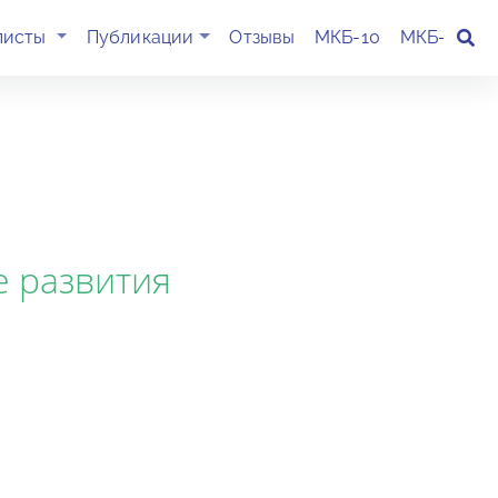
(current)
листы
Публикации
Отзывы
МКБ-10
МКБ-11
К
е развития