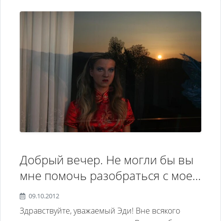
Добрый вечер. Не могли бы вы
мне помочь разобраться с моей
фобией. Мне 26 года и у меня
09.10.2012
как я полагаю социофобия.
Здравствуйте, уважаемый Эди! Вне всякого