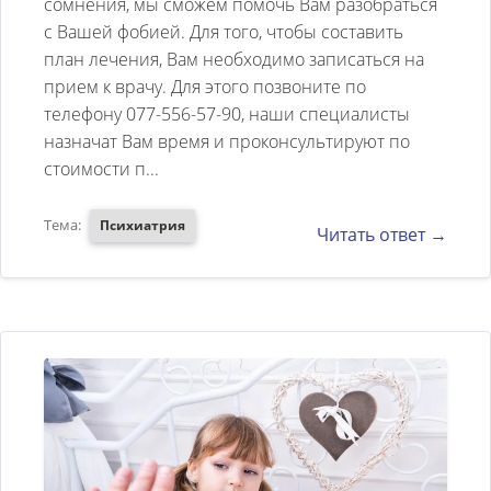
тревожит меня это больше 5-6
сомнения, мы сможем помочь Вам разобраться
с Вашей фобией. Для того, чтобы составить
лет. Что беспокоит: Страх перед
план лечения, Вам необходимо записаться на
аудиторией, на экзаменах,
прием к врачу. Для этого позвоните по
зачетах, на защите диплома. И
телефону 077-556-57-90, наши специалисты
все это сопровождается
назначат Вам время и проконсультируют по
стоимости п...
обильным потоотделением на
ладонях плюс к этому
Тема:
Психиатрия
Читать ответ →
поднимается давление.
Избегаю встреч с людьми, с
которыми чувствую себя
некомфортно при общении. О
разговорах по телефону с
незнакомыми людьми и
посещений общественных