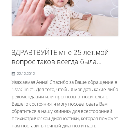
туалетов без кабинок можно
забыть. Иногда чтобы выразить
мысль начинаю судорожно
быстро тораторить пока воздух
в легких не кончится на одном
дыхании, так что меня не
ЗДРАВТВУЙТЕ!мне 25 лет.мой
понимает никто. В общении с
вопрос таков.всегда была
людьми всегда есть какое-то
застенчивым,обидчивым
чувство вины и страха, как -
22.12.2012
ребёнком.много накручивала
Уважаемая Анна! Спасибо за Ваше обращение в
будто я кому-то что-то должен. Я
себе ,на фоне этого
"IsraClinic". Для того, чтобы я мог дать какие-либо
хотел бы узнать
рекомендации или прогнозы относительно
развивались депрессии,были
приблизительную цену на
Вашего состояния, я могу посоветовать Вам
спады активности,могла по году
лечение в вашей клинике.
обратиться в нашу клинику для всесторонней
сидеть дома,ничего не делая и
психиатрической диагностики, которая поможет
Спасибо за понимание
думая о своих
нам поставить точный диагноз и назн...