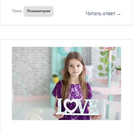
проблемах.обращалась к
Тема:
Психиатрия
Читать ответ →
психиатру,назначалось
успокоительное.семья
неблагополучная.я уплтребляла
спиртное.недавно .то бишь 3
месяца назад употребила
курительную смесь ,что
вызвало эпилепсию,на тот
момент я была в
депрессии.через две недели
употребила спиртное.плохо
перенесла выход из этого
состояния.обратилась к
врачу.поставили диагноз всд.а