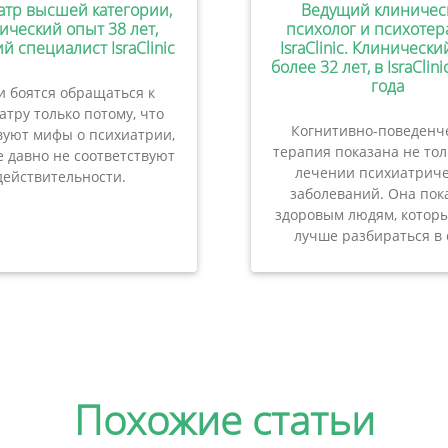
атр высшей категории,
Ведущий клиничес
ический опыт 38 лет,
психолог и психотер
й специалист IsraClinic
IsraClinic. Клиническ
более 32 лет, в IsraClini
года
 боятся обращаться к
атру только потому, что
Когнитивно-поведенч
вуют мифы о психиатрии,
терапия показана не то
 давно не соответствуют
лечении психиатриче
действительности.
заболеваний. Она пок
здоровым людям, которы
лучше разбираться в 
Похожие статьи