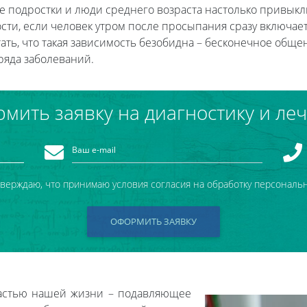
 подростки и люди среднего возраста настолько привыкли
ости, если человек утром после просыпания сразу включает
ать, что такая зависимость безобидна – бесконечное общен
ряда заболеваний.
мить заявку на диагностику и ле
тверждаю, что принимаю условия согласия на обработку персональ
ОФОРМИТЬ ЗАЯВКУ
частью нашей жизни – подавляющее