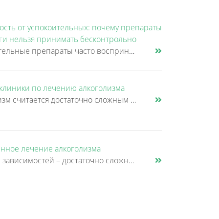
ость от успокоительных: почему препараты
оги нельзя принимать бесконтрольно
Успокоительные препараты часто воспринимаются как что-то безопасное. Человек плохо спит, переживает из-за работы, не мож......
клиники по лечению алкоголизма
Алкоголизм считается достаточно сложным в лечении заболеванием. Сами инструкторы по программе «12 шагов» говорят о том,......
нное лечение алкоголизма
Лечение зависимостей – достаточно сложный и длительный процесс, который, прежде всего, зависит от желания самого пациент......