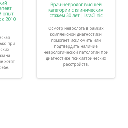
кий
Врач-невролог высшей
апевт
категории с клиническим
ий опыт
стажем 30 лет | IsraClinic
c с 2010
Осмотр невролога в рамках
комплексной диагностики
еская
помогает исключить или
лько при
подтвердить наличие
ских
неврологической патологии при
азана
диагностике психиатрических
е хотят
расстройств.
себе.