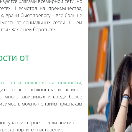
ьзуются благами всемирной сети, но
етях. Несмотря на преимущества,
х, врачи бьют тревогу – все больше
имость от социальных сетей. В чем
тей? Как с ней бороться?
сти от
ных сетей подвержены подростки
,
дить новые знакомства и активно
е, много зависимых и среди более
висимость можно по таким признакам
доступа в интернет – если войти в
о резко портится настроение;