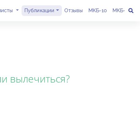
(current)
листы
Публикации
Отзывы
МКБ-10
МКБ-11
К
ли вылечиться?