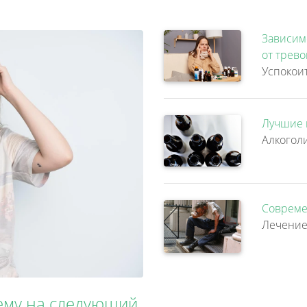
Зависим
от трев
Лучшие 
Совреме
чему на следующий