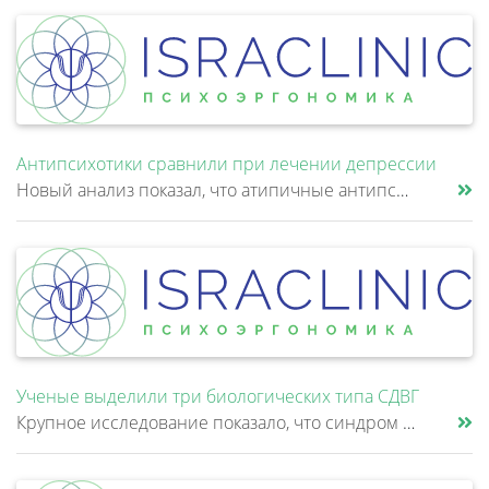
Антипсихотики сравнили при лечении депрессии
Новый анализ показал, что атипичные антипсихотики, которые иногда добавляют к антидепрессантам при большом депрессивном......
Ученые выделили три биологических типа СДВГ
Крупное исследование показало, что синдром дефицита внимания и гиперактивности (СДВГ) может включать не два, а три биоло......