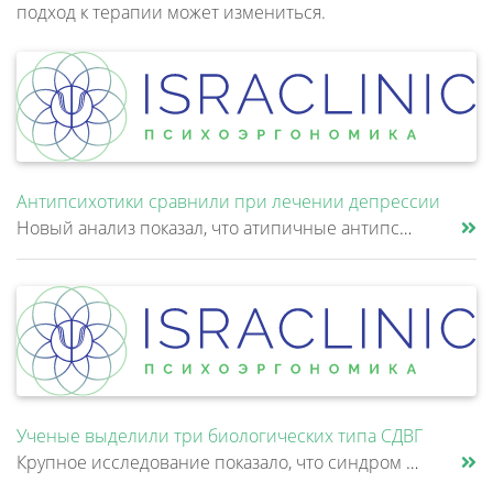
подход к терапии может измениться.
Антипсихотики сравнили при лечении депрессии
Новый анализ показал, что атипичные антипсихотики, которые иногда добавляют к антидепрессантам при большом депрессивном......
Ученые выделили три биологических типа СДВГ
Крупное исследование показало, что синдром дефицита внимания и гиперактивности (СДВГ) может включать не два, а три биоло......