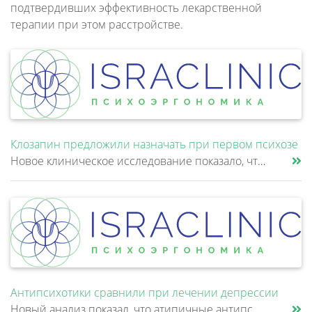
подтвердивших эффективность лекарственной
терапии при этом расстройстве.
Клозапин предложили назначать при первом психозе
Новое клиническое исследование показало, что клозапин может быть эффективнее других антипсихотиков уже после первой неуд......
Антипсихотики сравнили при лечении депрессии
Новый анализ показал, что атипичные антипсихотики, которые иногда добавляют к антидепрессантам при большом депрессивном......