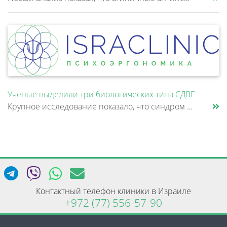
Ученые выделили три биологических типа СДВГ
Крупное исследование показало, что синдром дефицита внимания и гиперактивности (СДВГ) может включать не два, а три биоло......
Контактный телефон клиники в Израиле
+972 (77) 556-57-90