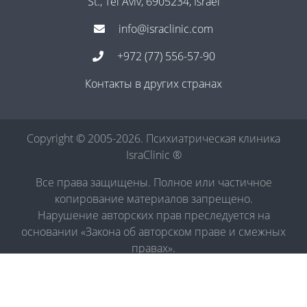
St., Tel Aviv, 6905234, Israel
info@israclinic.com
+972 (77) 556-57-90
Контакты в других странах
Copyright © 2005-2026. Психиатрическая клиника
IsraClinic ®
Все права защищены. Полное или частичное
копирование материалов запрещено.
Нарушение авторских прав преследуется на
основании «Закона об авторском праве и смежных
правах».
Политика в отношении обработки персональных
данных
|
Правила обработки персональных данных