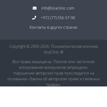
info@israclinic.com
+972 (77) 556-57-90
Контакты в других странах
Copyright © 2005-2026. Психиатрическая клиника
IsraClinic ®
Все права защищены. Полное или частичное
копирование материалов запрещено.
Нарушение авторских прав преследуется на
основании «Закона об авторском праве и смежных
правах».
Политика в отношении обработки персональных
данных
|
Правила обработки персональных данных