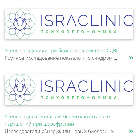
Ученые выделили три биологических типа СДВГ
Крупное исследование показало, что синдром дефицита внимания и гиперактивности (СДВГ) может включать не два, а три биоло......
Ученые сделали шаг к лечению когнитивных
нарушений при шизофрении
Исследователи обнаружили новый биологический механизм, который может быть связан с нарушением памяти и внимания при шизо......