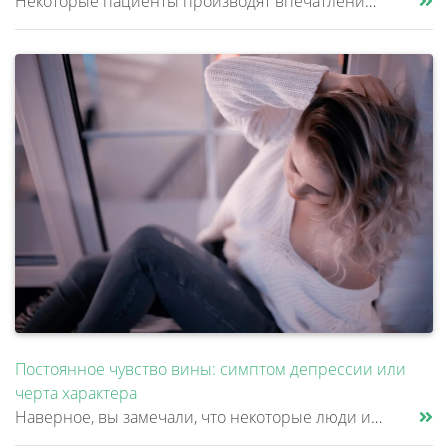
Некоторые пациенты производят впечатление очень надежных и собранных людей. Они много работают, стараются никого не подв......
Постоянное чувство вины: симптом депрессии или
черта характера
Наверное, вы замечали, что некоторые люди извиняются даже тогда, когда объективно ни в чем не виноваты. Им неудобно попр......