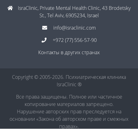
IsraClinic, Private Mental Health Clinic, 43 Brodetsky
St., Tel Aviv, 6905234, Israel
info@israclinic.com
+972 (77) 556-57-90
Контакты в других странах
Copyright © 2005-2026. Психиатрическая клиника
IsraClinic ®
Все права защищены. Полное или частичное
копирование материалов запрещено.
Нарушение авторских прав преследуется на
основании «Закона об авторском праве и смежных
правах».