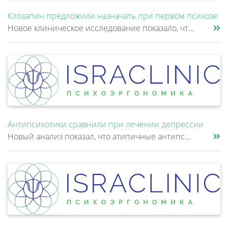
Клозапин предложили назначать при первом психозе
Новое клиническое исследование показало, что клозапин может быть эффективнее других антипсихотиков уже после первой неуд......
Антипсихотики сравнили при лечении депрессии
Новый анализ показал, что атипичные антипсихотики, которые иногда добавляют к антидепрессантам при большом депрессивном......