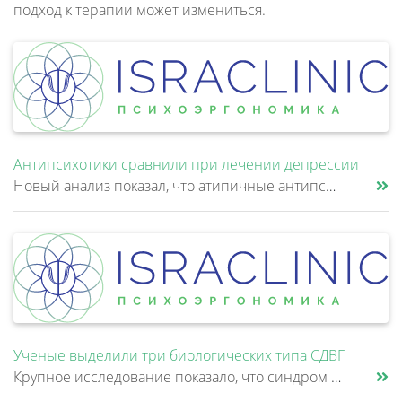
подход к терапии может измениться.
Антипсихотики сравнили при лечении депрессии
Новый анализ показал, что атипичные антипсихотики, которые иногда добавляют к антидепрессантам при большом депрессивном......
Ученые выделили три биологических типа СДВГ
Крупное исследование показало, что синдром дефицита внимания и гиперактивности (СДВГ) может включать не два, а три биоло......