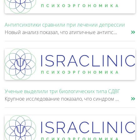
Антипсихотики сравнили при лечении депрессии
Новый анализ показал, что атипичные антипсихотики, которые иногда добавляют к антидепрессантам при большом депрессивном......
Ученые выделили три биологических типа СДВГ
Крупное исследование показало, что синдром дефицита внимания и гиперактивности (СДВГ) может включать не два, а три биоло......