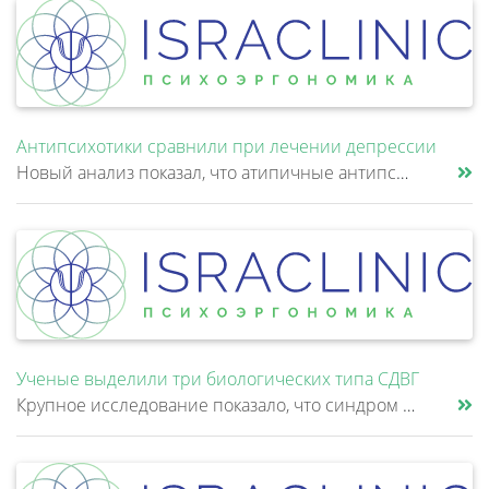
Антипсихотики сравнили при лечении депрессии
Новый анализ показал, что атипичные антипсихотики, которые иногда добавляют к антидепрессантам при большом депрессивном......
Ученые выделили три биологических типа СДВГ
Крупное исследование показало, что синдром дефицита внимания и гиперактивности (СДВГ) может включать не два, а три биоло......