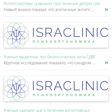
Антипсихотики сравнили при лечении депрессии
Новый анализ показал, что атипичные антипсихотики, которые иногда добавляют к антидепрессантам при большом депрессивном......
Ученые выделили три биологических типа СДВГ
Крупное исследование показало, что синдром дефицита внимания и гиперактивности (СДВГ) может включать не два, а три биоло......
Ученые сделали шаг к лечению когнитивных