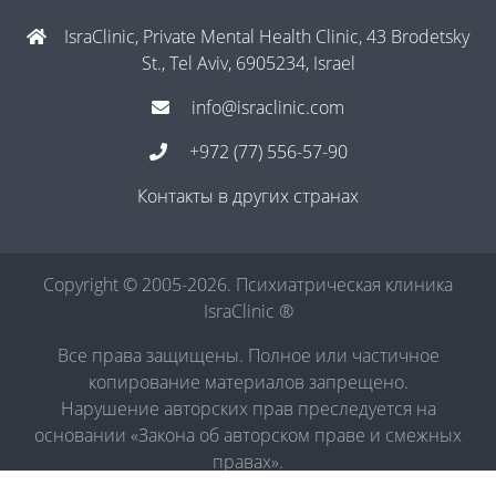
IsraClinic, Private Mental Health Clinic, 43 Brodetsky
St., Tel Aviv, 6905234, Israel
info@israclinic.com
+972 (77) 556-57-90
Контакты в других странах
Copyright © 2005-2026. Психиатрическая клиника
IsraClinic ®
Все права защищены. Полное или частичное
копирование материалов запрещено.
Нарушение авторских прав преследуется на
основании «Закона об авторском праве и смежных
правах».