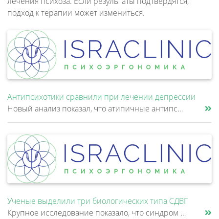
лечения психоза. Если результаты подтвердятся,
подход к терапии может измениться.
Антипсихотики сравнили при лечении депрессии
Новый анализ показал, что атипичные антипсихотики, которые иногда добавляют к антидепрессантам при большом депрессивном......
Ученые выделили три биологических типа СДВГ
Крупное исследование показало, что синдром дефицита внимания и гиперактивности (СДВГ) может включать не два, а три биоло......