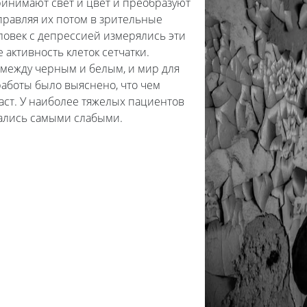
ринимают свет и цвет и преобразуют
правляя их потом в зрительные
еловек с депрессией измерялись эти
активность клеток сетчатки.
т между черным и белым, и мир для
работы было выяснено, что чем
аст. У наиболее тяжелых пациентов
зались самыми слабыми.