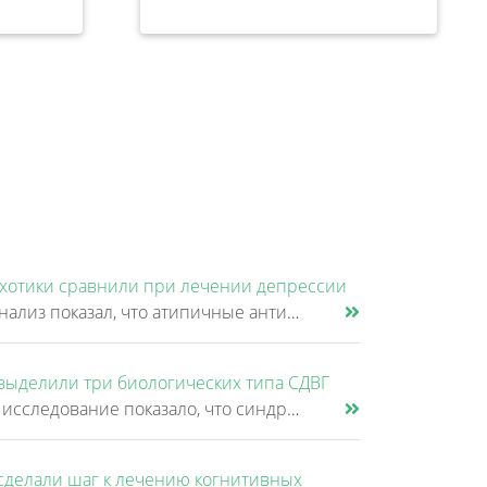
хотики сравнили при лечении депрессии
Новый анализ показал, что атипичные антипсихотики, которые иногда добавляют к антидепрессантам при большом депрессивном......
выделили три биологических типа СДВГ
Крупное исследование показало, что синдром дефицита внимания и гиперактивности (СДВГ) может включать не два, а три биоло......
сделали шаг к лечению когнитивных