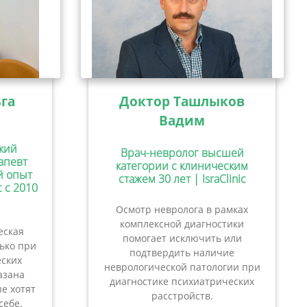
га
Доктор Ташлыков
Вадим
кий
Врач-невролог высшей
апевт
категории с клиническим
ий опыт
стажем 30 лет | IsraClinic
c с 2010
Осмотр невролога в рамках
комплексной диагностики
еская
помогает исключить или
лько при
подтвердить наличие
ских
неврологической патологии при
азана
диагностике психиатрических
е хотят
расстройств.
себе.