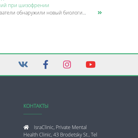
ий при шизофрении
Исследователи обнаружили новый биологический механизм, который может быть связан с нарушением памяти и внимания при шизо......
КОНТАКТЫ
IsraClinic, Private Mental
Health Clinic, 43 Brodetsky St., Tel