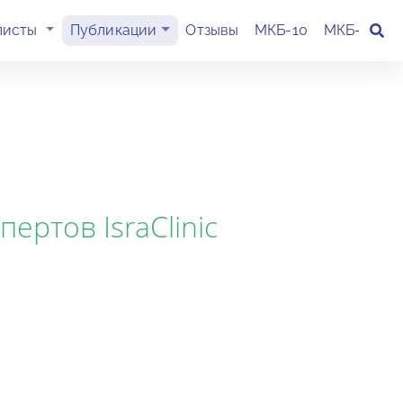
(current)
листы
Публикации
Отзывы
МКБ-10
МКБ-11
К
ертов IsraClinic