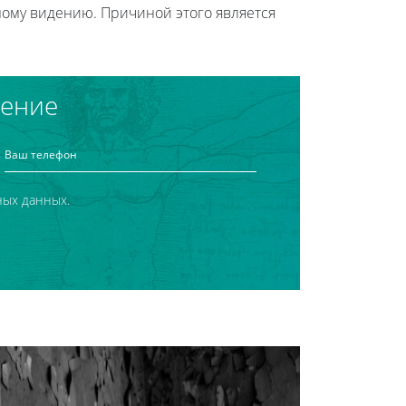
ому видению. Причиной этого является
чение
ных данных.