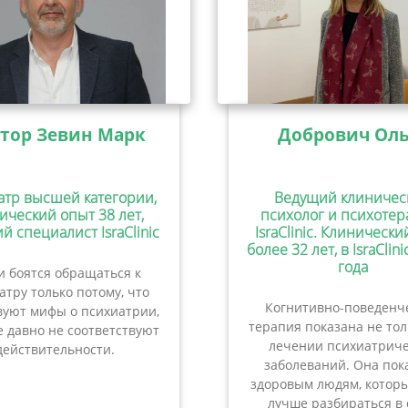
тор Зевин Марк
Добрович Оль
атр высшей категории,
Ведущий клиничес
ический опыт 38 лет,
психолог и психотер
й специалист IsraClinic
IsraClinic. Клиническ
более 32 лет, в IsraClini
года
 боятся обращаться к
атру только потому, что
Когнитивно-поведенч
вуют мифы о психиатрии,
терапия показана не то
 давно не соответствуют
лечении психиатриче
действительности.
заболеваний. Она пок
здоровым людям, которы
лучше разбираться в 