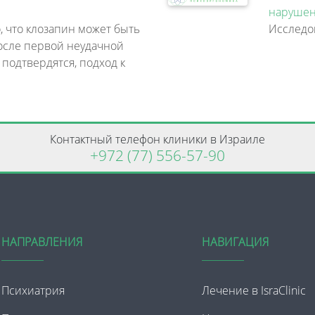
нарушен
, что клозапин может быть
осле первой неудачной
 подтвердятся, подход к
Контактный телефон клиники в Израиле
+972 (77) 556-57-90
НАПРАВЛЕНИЯ
НАВИГАЦИЯ
Психиатрия
Лечение в IsraClinic