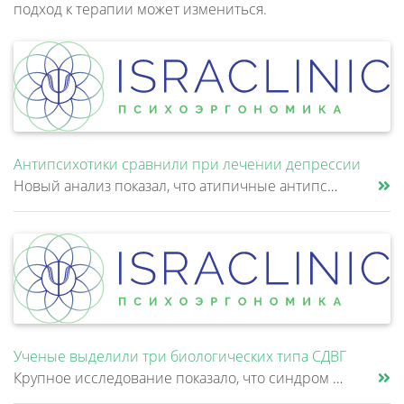
подход к терапии может измениться.
Антипсихотики сравнили при лечении депрессии
Новый анализ показал, что атипичные антипсихотики, которые иногда добавляют к антидепрессантам при большом депрессивном......
Ученые выделили три биологических типа СДВГ
Крупное исследование показало, что синдром дефицита внимания и гиперактивности (СДВГ) может включать не два, а три биоло......