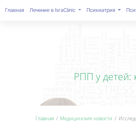
(current)
(current)
Главная
Лечение в IsraClinic
Психиатрия
Пси
РПП у детей:
Главная
Медицинские новости
Исслед