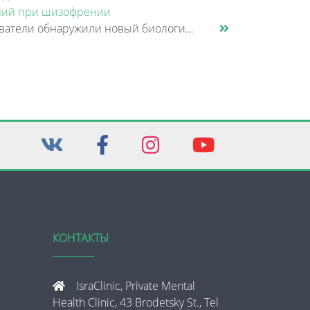
ий при шизофрении
Исследователи обнаружили новый биологический механизм, который может быть связан с нарушением памяти и внимания при шизо......
КОНТАКТЫ
IsraClinic, Private Mental
Health Clinic, 43 Brodetsky St., Tel