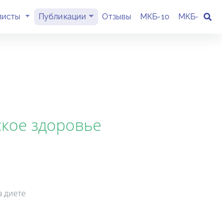
(current)
листы
Публикации
Отзывы
МКБ-10
МКБ-11
К
ское здоровье
а диете