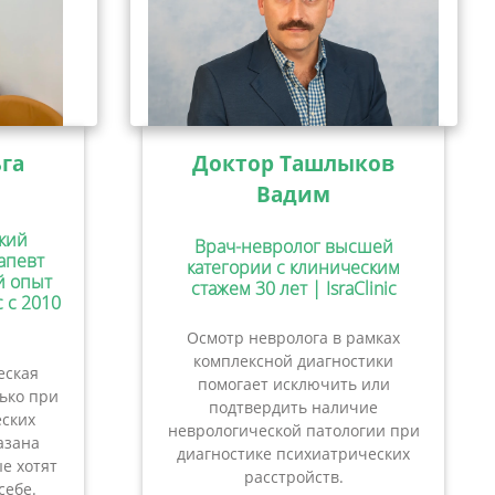
га
Доктор Ташлыков
Вадим
кий
Врач-невролог высшей
апевт
категории с клиническим
ий опыт
стажем 30 лет | IsraClinic
c с 2010
Осмотр невролога в рамках
комплексной диагностики
еская
помогает исключить или
лько при
подтвердить наличие
ских
неврологической патологии при
азана
диагностике психиатрических
е хотят
расстройств.
себе.