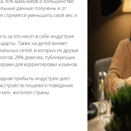
дка 30% мальчиков и большинство
ительные данные получены и от
же стремятся уменьшить свой вес и
ть за это несет в себе индустрия
дарты. Также на детей влияет
альных сетей, в которых их друзья
логов, 28% девочек, публикующих
торами для корректировки изъянов.
егодная прибыль индустрии диет
 расстройств пищевого поведения
0 млн. жителей страны.