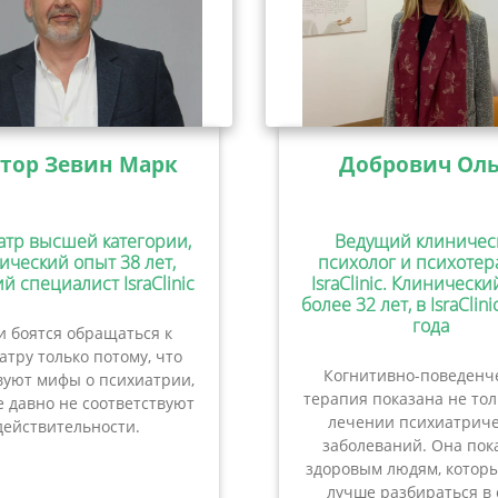
тор Зевин Марк
Добрович Оль
атр высшей категории,
Ведущий клиничес
ический опыт 38 лет,
психолог и психотер
й специалист IsraClinic
IsraClinic. Клиническ
более 32 лет, в IsraClini
года
 боятся обращаться к
атру только потому, что
Когнитивно-поведенч
вуют мифы о психиатрии,
терапия показана не то
 давно не соответствуют
лечении психиатриче
действительности.
заболеваний. Она пок
здоровым людям, которы
лучше разбираться в 