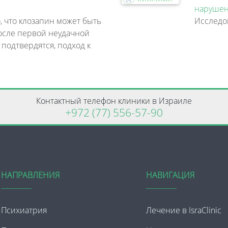
нарушен
, что клозапин может быть
осле первой неудачной
 подтвердятся, подход к
Контактный телефон клиники в Израиле
+972 (77) 556-57-90
НАПРАВЛЕНИЯ
НАВИГАЦИЯ
Психиатрия
Лечение в IsraClinic