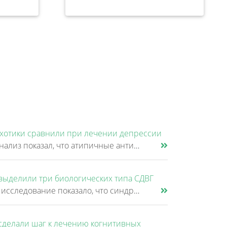
хотики сравнили при лечении депрессии
Новый анализ показал, что атипичные антипсихотики, которые иногда добавляют к антидепрессантам при большом депрессивном......
выделили три биологических типа СДВГ
Крупное исследование показало, что синдром дефицита внимания и гиперактивности (СДВГ) может включать не два, а три биоло......
сделали шаг к лечению когнитивных