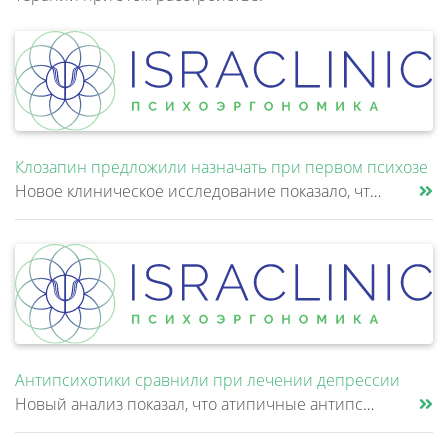
Клозапин предложили назначать при первом психозе
Новое клиническое исследование показало, что клозапин может быть эффективнее других антипсихотиков уже после первой неуд......
Антипсихотики сравнили при лечении депрессии
Новый анализ показал, что атипичные антипсихотики, которые иногда добавляют к антидепрессантам при большом депрессивном......