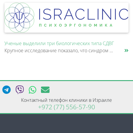
Ученые выделили три биологических типа СДВГ
Крупное исследование показало, что синдром дефицита внимания и гиперактивности (СДВГ) может включать не два, а три биоло......
Контактный телефон клиники в Израиле
+972 (77) 556-57-90