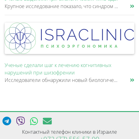
Крупное исследование показало, что синдром дефицита внимания и гиперактивности (СДВГ) может включать не два, а три биоло......
Ученые сделали шаг к лечению когнитивных
нарушений при шизофрении
Исследователи обнаружили новый биологический механизм, который может быть связан с нарушением памяти и внимания при шизо......
Контактный телефон клиники в Израиле
+972 (77) 556-57-90