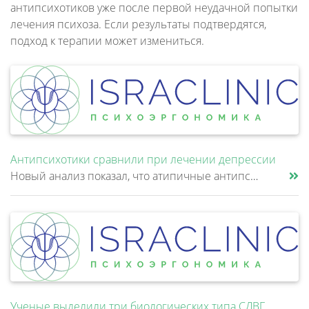
антипсихотиков уже после первой неудачной попытки
лечения психоза. Если результаты подтвердятся,
подход к терапии может измениться.
Антипсихотики сравнили при лечении депрессии
Новый анализ показал, что атипичные антипсихотики, которые иногда добавляют к антидепрессантам при большом депрессивном......
Ученые выделили три биологических типа СДВГ