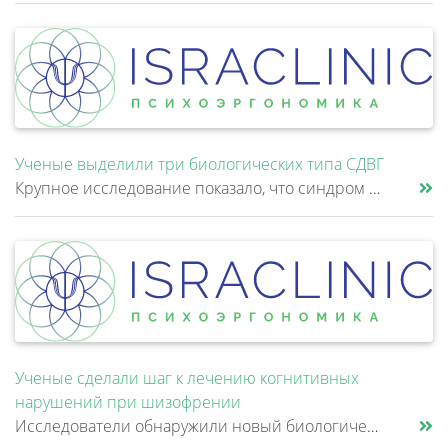
Ученые выделили три биологических типа СДВГ
Крупное исследование показало, что синдром дефицита внимания и гиперактивности (СДВГ) может включать не два, а три биоло......
Ученые сделали шаг к лечению когнитивных
нарушений при шизофрении
Исследователи обнаружили новый биологический механизм, который может быть связан с нарушением памяти и внимания при шизо......