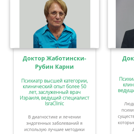
Доктор Жаботински-
Док
Рубин Карни
Психи
Психиатр высшей категории,
клин
клинический опыт более 50
ведущи
лет, заслуженный врач
Израиля, ведущий специалист
IsraClinic
Люди
психи
сущест
В диагностике и лечении
которые
эндогенных заболеваний я
использую лучшие методики