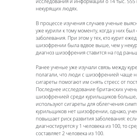
исследования и информации о 14 тыс. 555 
некурящих людях.
В процессе изучения случаев ученые выяс
уже курили к тому моменту, когда у них бы
заболевания. При этом у тех, кто курит еж
шизофрении была вдвое выше, чем у некур
диагноз шизофрения ставится на год раньш
Ранее ученые уже изучали связь между кур
полагали, что люди с шизофренией чаще н
сигареты помогают им снять стресс от по
Последнее исследование британских ученых
шизофренией среди курильщиков больше, зн
используют сигареты для облегчения симп
курильщиков нет шизофрении, однако, уче
повышает риск развития заболевания: ес
диагностируется у 1 человека из 100, то 
составляет 2 человека из 100.