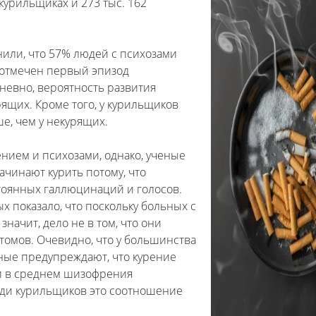
курильщиках и 273 тыс. 162
нили, что 57% людей с психозами
л отмечен первый эпизод
едневно, вероятность развития
ящих. Кроме того, у курильщиков
е, чем у некурящих.
ением и психозами, однако, ученые
ачинают курить потому, что
стоянных галлюцинаций и голосов.
 показало, что поскольку больных с
ачит, дело не в том, что они
томов. Очевидно, что у большинства
ные предупреждают, что курение
ли в среднем шизофрения
среди курильщиков это соотношение