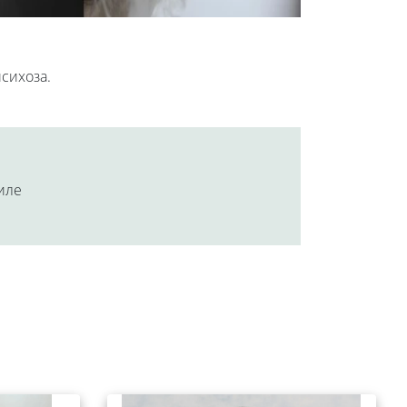
сихоза.
аиле