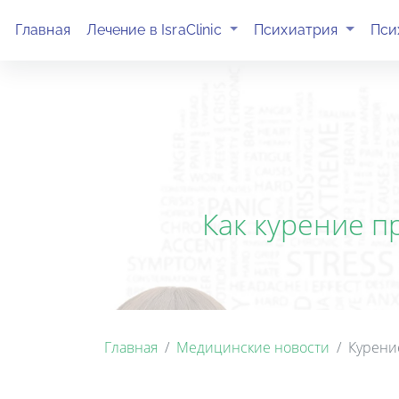
(current)
(current)
Главная
Лечение в IsraClinic
Психиатрия
Пси
Как курение п
Главная
Медицинские новости
Курени