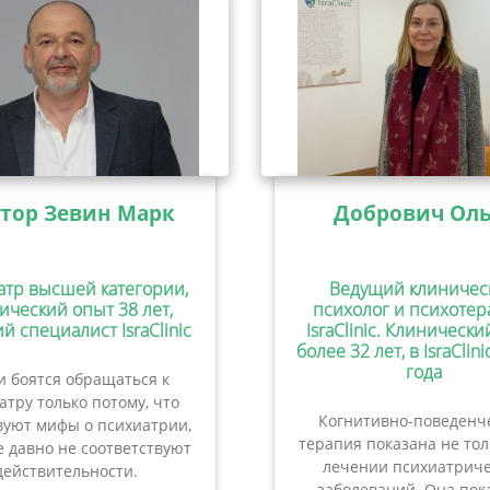
тор Зевин Марк
Добрович Оль
атр высшей категории,
Ведущий клиничес
ический опыт 38 лет,
психолог и психотер
й специалист IsraClinic
IsraClinic. Клиническ
более 32 лет, в IsraClini
года
 боятся обращаться к
атру только потому, что
Когнитивно-поведенч
вуют мифы о психиатрии,
терапия показана не то
 давно не соответствуют
лечении психиатриче
действительности.
заболеваний. Она пок