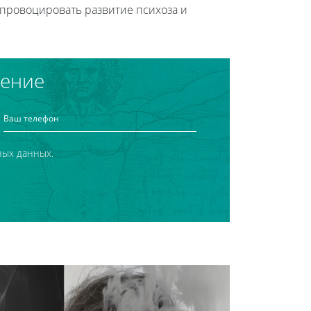
спровоцировать развитие психоза и
чение
ных данных.