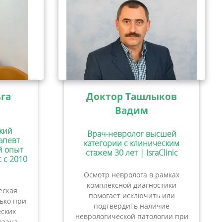
га
Доктор Ташлыков
Вадим
кий
Врач-невролог высшей
апевт
категории с клиническим
ий опыт
стажем 30 лет | IsraClinic
c с 2010
Осмотр невролога в рамках
комплексной диагностики
еская
помогает исключить или
лько при
подтвердить наличие
ских
неврологической патологии при
азана