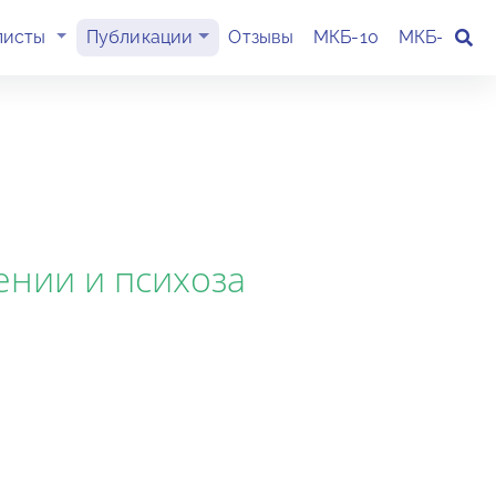
(current)
листы
Публикации
Отзывы
МКБ-10
МКБ-11
К
ении и психоза