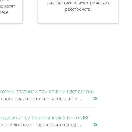
диагностике психиатрических
е хотят
расстройств.
себе.
хотики сравнили при лечении депрессии
Новый анализ показал, что атипичные антипсихотики, которые иногда добавляют к антидепрессантам при большом депрессивном......
выделили три биологических типа СДВГ
Крупное исследование показало, что синдром дефицита внимания и гиперактивности (СДВГ) может включать не два, а три биоло......