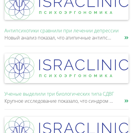
Антипсихотики сравнили при лечении депрессии
Новый анализ показал, что атипичные антипсихотики, которые иногда добавляют к антидепрессантам при большом депрессивном......
Ученые выделили три биологических типа СДВГ
Крупное исследование показало, что синдром дефицита внимания и гиперактивности (СДВГ) может включать не два, а три биоло......