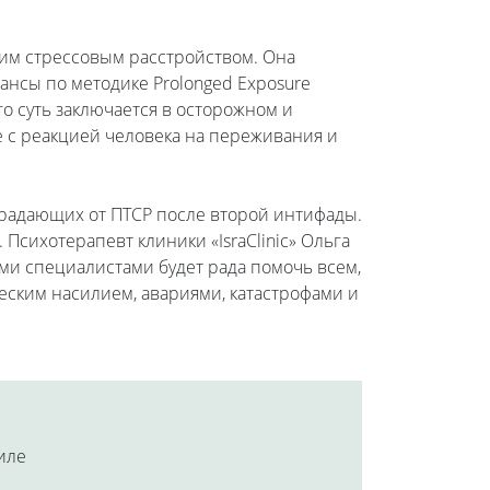
им стрессовым расстройством. Она
ансы по методике Prolonged Exposure
го суть заключается в осторожном и
е с реакцией человека на переживания и
традающих от ПТСР после второй интифады.
Психотерапевт клиники «IsraClinic» Ольга
ими специалистами будет рада помочь всем,
еским насилием, авариями, катастрофами и
аиле