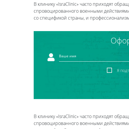
В клинику «IsraClinic» часто приходят обр
спровоцированного военными действиями,
со спецификой страны, и профессионализм 
Офор
Я под
В клинику «IsraClinic» часто приходят обр
спровоцированного военными действиями,