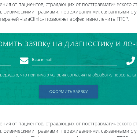
ащения от пациентов, страдающих от посттравматического ст
 физическими травмами, переживаниями, связанными с у
врачей «IsraClinic» позволяет эффективно лечить ПТСР.
мить заявку на диагностику и ле
тверждаю, что принимаю условия согласия на обработку персональ
ОФОРМИТЬ ЗАЯВКУ
ащения от пациентов, страдающих от посттравматического ст
 физическими травмами, переживаниями, связанными с у