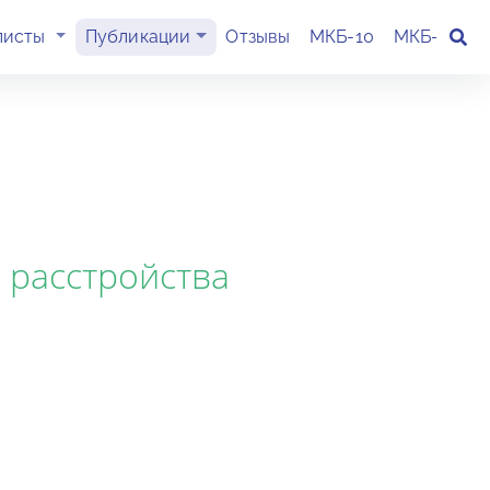
(current)
листы
Публикации
Отзывы
МКБ-10
МКБ-11
К
 расстройства