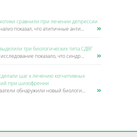
хотики сравнили при лечении депрессии
Новый анализ показал, что атипичные антипсихотики, которые иногда добавляют к антидепрессантам при большом депрессивном......
выделили три биологических типа СДВГ
Крупное исследование показало, что синдром дефицита внимания и гиперактивности (СДВГ) может включать не два, а три биоло......
сделали шаг к лечению когнитивных
ий при шизофрении
Исследователи обнаружили новый биологический механизм, который может быть связан с нарушением памяти и внимания при шизо......