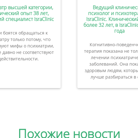
атр высшей категории,
Ведущий клиничес
ический опыт 38 лет,
психолог и психотер
й специалист IsraClinic
IsraClinic. Клиническ
более 32 лет, в IsraClini
года
 боятся обращаться к
атру только потому, что
Когнитивно-поведенч
вуют мифы о психиатрии,
терапия показана не то
 давно не соответствуют
лечении психиатриче
действительности.
заболеваний. Она пок
здоровым людям, которы
лучше разбираться в 
Похожие новости