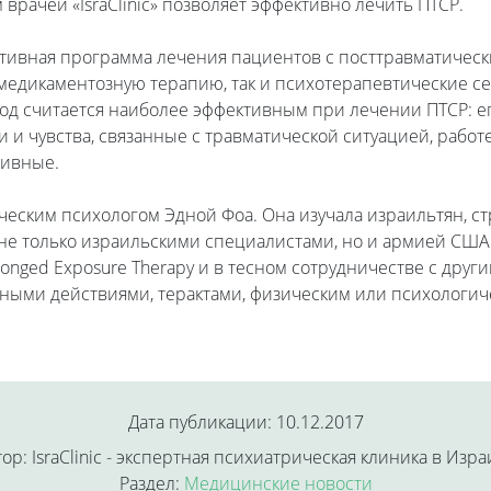
врачей «IsraClinic» позволяет эффективно лечить ПТСР.
тивная программа лечения пациентов с посттравматическ
и медикаментозную терапию, так и психотерапевтические се
етод считается наиболее эффективным при лечении ПТСР: е
и чувства, связанные с травматической ситуацией, работ
тивные.
ическим психологом Эдной Фоа. Она изучала израильтян, с
не только израильскими специалистами, но и армией США. 
onged Exposure Therapy и в тесном сотрудничестве с друг
нными действиями, терактами, физическим или психологич
Дата публикации: 10.12.2017
ор: IsraClinic - экспертная психиатрическая клиника в Изр
Раздел:
Медицинские новости