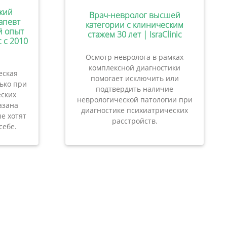
кий
Врач-невролог высшей
апевт
категории с клиническим
ий опыт
стажем 30 лет | IsraClinic
c с 2010
Осмотр невролога в рамках
комплексной диагностики
еская
помогает исключить или
лько при
подтвердить наличие
ских
неврологической патологии при
азана
диагностике психиатрических
е хотят
расстройств.
себе.