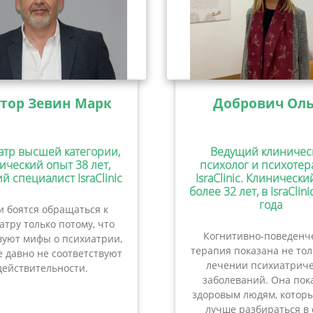
тор Зевин Марк
Добрович Оль
атр высшей категории,
Ведущий клиничес
ический опыт 38 лет,
психолог и психотер
й специалист IsraClinic
IsraClinic. Клиническ
более 32 лет, в IsraClini
года
 боятся обращаться к
атру только потому, что
Когнитивно-поведенч
вуют мифы о психиатрии,
терапия показана не то
 давно не соответствуют
лечении психиатриче
действительности.
заболеваний. Она пок
здоровым людям, которы
лучше разбираться в 