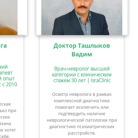
га
Доктор Ташлыков
Вадим
кий
Врач-невролог высшей
апевт
категории с клиническим
ий опыт
стажем 30 лет | IsraClinic
c с 2010
Осмотр невролога в рамках
комплексной диагностики
еская
помогает исключить или
лько при
подтвердить наличие
ских
неврологической патологии при
азана
диагностике психиатрических
е хотят
расстройств.
себе.