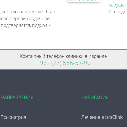
нарушен
, что клозапин может быть
осле первой неудачной
 подтвердятся, подход к
Контактный телефон клиники в Израиле
+972 (77) 556-57-90
НАПРАВЛЕНИЯ
НАВИГАЦИЯ
Психиатрия
Лечение в IsraClinic