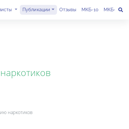
(current)
листы
Публикации
Отзывы
МКБ-10
МКБ-11
К
 наркотиков
нию наркотиков