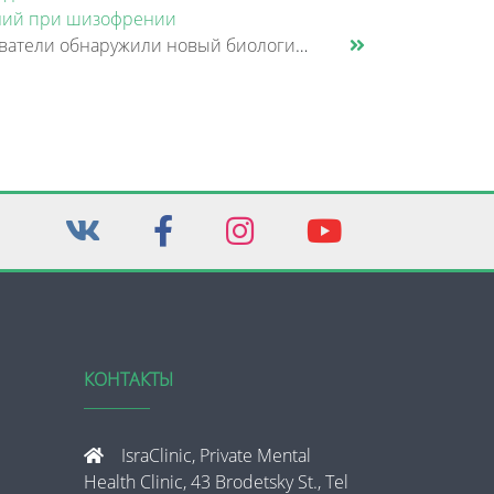
ий при шизофрении
Исследователи обнаружили новый биологический механизм, который может быть связан с нарушением памяти и внимания при шизо......
КОНТАКТЫ
IsraClinic, Private Mental
Health Clinic, 43 Brodetsky St., Tel