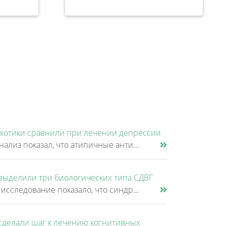
хотики сравнили при лечении депрессии
Новый анализ показал, что атипичные антипсихотики, которые иногда добавляют к антидепрессантам при большом депрессивном......
выделили три биологических типа СДВГ
Крупное исследование показало, что синдром дефицита внимания и гиперактивности (СДВГ) может включать не два, а три биоло......
сделали шаг к лечению когнитивных