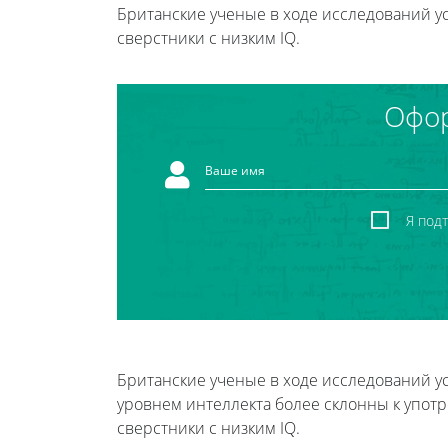
Британские ученые в ходе исследований ус
сверстники с низким IQ.
Офор
Я под
Британские ученые в ходе исследований ус
уровнем интеллекта более склонны к упот
сверстники с низким IQ.