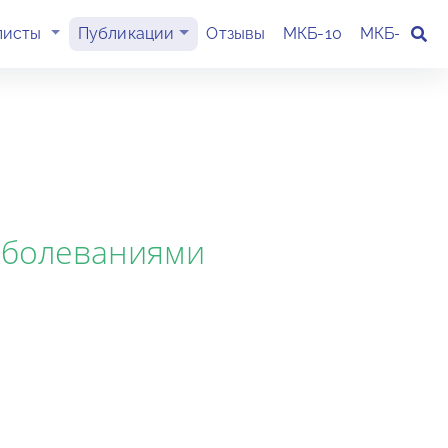
(current)
листы
Публикации
Отзывы
МКБ-10
МКБ-11
К
аболеваниями