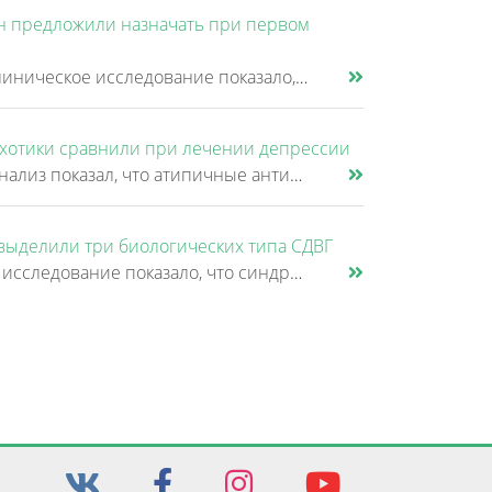
н предложили назначать при первом
Новое клиническое исследование показало, что клозапин может быть эффективнее других антипсихотиков уже после первой неуд......
хотики сравнили при лечении депрессии
Новый анализ показал, что атипичные антипсихотики, которые иногда добавляют к антидепрессантам при большом депрессивном......
выделили три биологических типа СДВГ
Крупное исследование показало, что синдром дефицита внимания и гиперактивности (СДВГ) может включать не два, а три биоло......