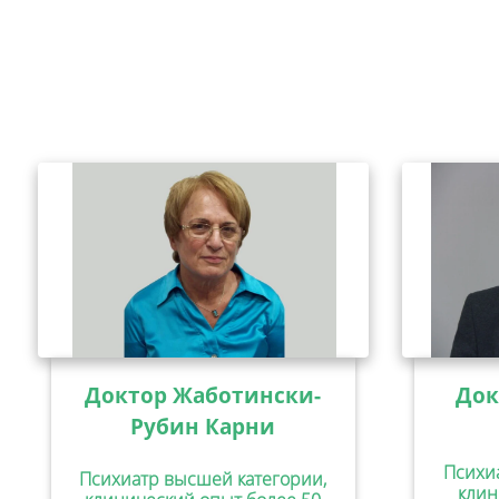
Доктор Жаботински-
Док
Рубин Карни
Психи
Психиатр высшей категории,
клин