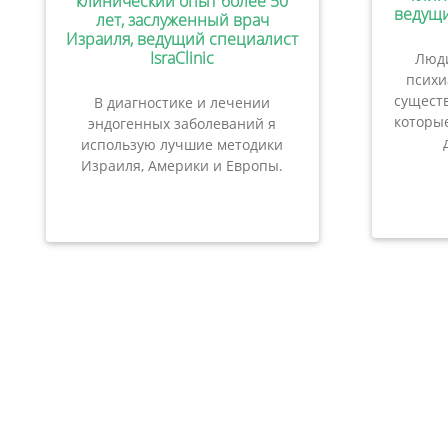
клинический опыт более 50
ведущи
лет, заслуженный врач
Израиля, ведущий специалист
IsraClinic
Люди
психи
сущест
В диагностике и лечении
которые
эндогенных заболеваний я
использую лучшие методики
Израиля, Америки и Европы.