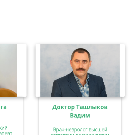
га
Доктор Ташлыков
Вадим
кий
Врач-невролог высшей
апевт