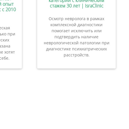
категории с клиническим
ий опыт
стажем 30 лет | IsraClinic
c с 2010
Осмотр невролога в рамках
комплексной диагностики
еская
помогает исключить или
лько при
подтвердить наличие
ских
неврологической патологии при
азана
диагностике психиатрических
е хотят
расстройств.
себе.