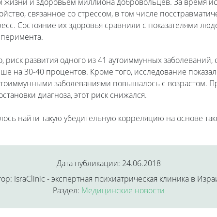
 жизни и здоровьем миллиона добровольцев. За время исс
ство, связанное со стрессом, в том числе посстравматиче
есс. Состояние их здоровья сравнили с показателями люд
сперимента.
во, риск развития одного из 41 аутоиммунных заболеваний,
ыше на 30-40 процентов. Кроме того, исследование показа
утоиммунными заболеваниями повышалось с возрастом. При
становки диагноза, этот риск снижался.
лось найти такую убедительную корреляцию на основе та
Дата публикации: 24.06.2018
ор: IsraClinic - экспертная психиатрическая клиника в Изр
Раздел:
Медицинские новости