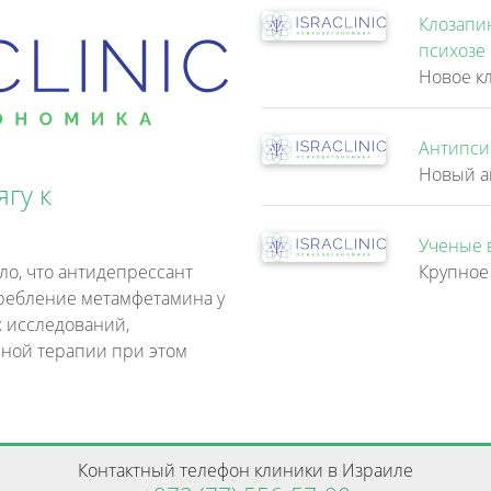
Клозапи
психозе
Антипси
гу к
Ученые 
ло, что антидепрессант
требление метамфетамина у
х исследований,
ной терапии при этом
Контактный телефон клиники в Израиле