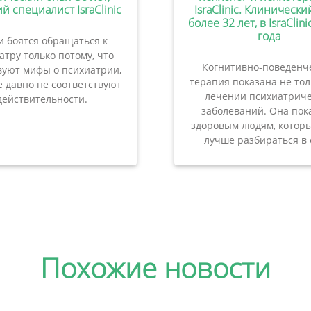
й специалист IsraClinic
IsraClinic. Клиническ
более 32 лет, в IsraClini
года
 боятся обращаться к
атру только потому, что
Когнитивно-поведенч
вуют мифы о психиатрии,
терапия показана не то
 давно не соответствуют
лечении психиатриче
действительности.
заболеваний. Она пок
здоровым людям, которы
лучше разбираться в 
Похожие новости