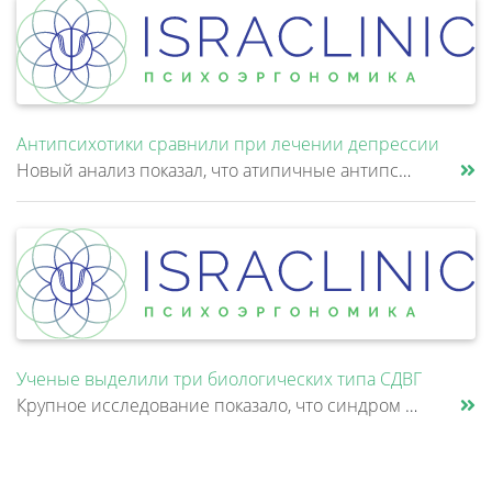
Антипсихотики сравнили при лечении депрессии
Новый анализ показал, что атипичные антипсихотики, которые иногда добавляют к антидепрессантам при большом депрессивном......
Ученые выделили три биологических типа СДВГ
Крупное исследование показало, что синдром дефицита внимания и гиперактивности (СДВГ) может включать не два, а три биоло......