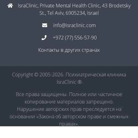
IsraClinic, Private Mental Health Clinic, 43 Brodetsky
St., Tel Aviv, 6905234, Israel
info@israclinic.com
+972 (77) 556-57-90
Контакты в других странах
Copyright © 2005-2026. Психиатрическая клиника
IsraClinic ®
Все права защищены. Полное или частичное
копирование материалов запрещено.
Нарушение авторских прав преследуется на
основании «Закона об авторском праве и смежных
правах».
Политика в отношении обработки персональных