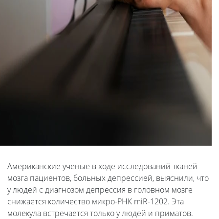
Американские ученые в ходе исследований тканей
мозга пациентов, больных депрессией, выяснили, что
у людей с диагнозом депрессия в головном мозге
снижается количество микро-РНК miR-1202. Эта
молекула встречается только у людей и приматов.