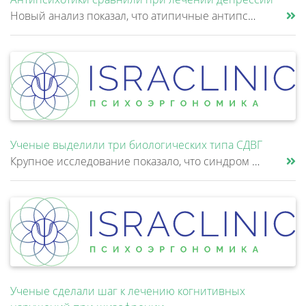
Новый анализ показал, что атипичные антипсихотики, которые иногда добавляют к антидепрессантам при большом депрессивном......
Ученые выделили три биологических типа СДВГ
Крупное исследование показало, что синдром дефицита внимания и гиперактивности (СДВГ) может включать не два, а три биоло......
Ученые сделали шаг к лечению когнитивных