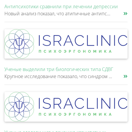
Антипсихотики сравнили при лечении депрессии
Новый анализ показал, что атипичные антипсихотики, которые иногда добавляют к антидепрессантам при большом депрессивном......
Ученые выделили три биологических типа СДВГ
Крупное исследование показало, что синдром дефицита внимания и гиперактивности (СДВГ) может включать не два, а три биоло......