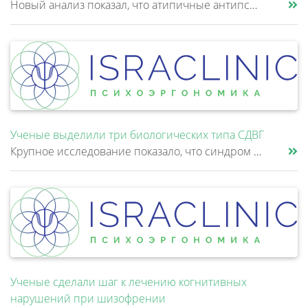
Новый анализ показал, что атипичные антипсихотики, которые иногда добавляют к антидепрессантам при большом депрессивном......
Ученые выделили три биологических типа СДВГ
Крупное исследование показало, что синдром дефицита внимания и гиперактивности (СДВГ) может включать не два, а три биоло......
Ученые сделали шаг к лечению когнитивных
нарушений при шизофрении