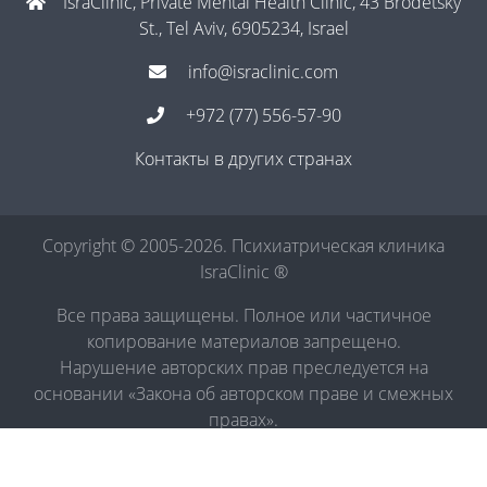
IsraClinic, Private Mental Health Clinic, 43 Brodetsky
St., Tel Aviv, 6905234, Israel
info@israclinic.com
+972 (77) 556-57-90
Контакты в других странах
Copyright © 2005-2026. Психиатрическая клиника
IsraClinic ®
Все права защищены. Полное или частичное
копирование материалов запрещено.
Нарушение авторских прав преследуется на
основании «Закона об авторском праве и смежных
правах».
Политика в отношении обработки персональных