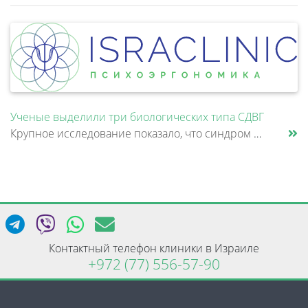
Ученые выделили три биологических типа СДВГ
Крупное исследование показало, что синдром дефицита внимания и гиперактивности (СДВГ) может включать не два, а три биоло......
Контактный телефон клиники в Израиле
+972 (77) 556-57-90