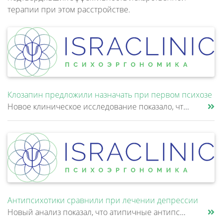
терапии при этом расстройстве.
Клозапин предложили назначать при первом психозе
Новое клиническое исследование показало, что клозапин может быть эффективнее других антипсихотиков уже после первой неуд......
Антипсихотики сравнили при лечении депрессии
Новый анализ показал, что атипичные антипсихотики, которые иногда добавляют к антидепрессантам при большом депрессивном......