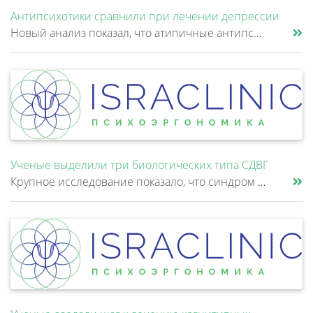
Антипсихотики сравнили при лечении депрессии
Новый анализ показал, что атипичные антипсихотики, которые иногда добавляют к антидепрессантам при большом депрессивном......
Ученые выделили три биологических типа СДВГ
Крупное исследование показало, что синдром дефицита внимания и гиперактивности (СДВГ) может включать не два, а три биоло......