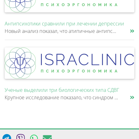
Антипсихотики сравнили при лечении депрессии
Новый анализ показал, что атипичные антипсихотики, которые иногда добавляют к антидепрессантам при большом депрессивном......
Ученые выделили три биологических типа СДВГ
Крупное исследование показало, что синдром дефицита внимания и гиперактивности (СДВГ) может включать не два, а три биоло......