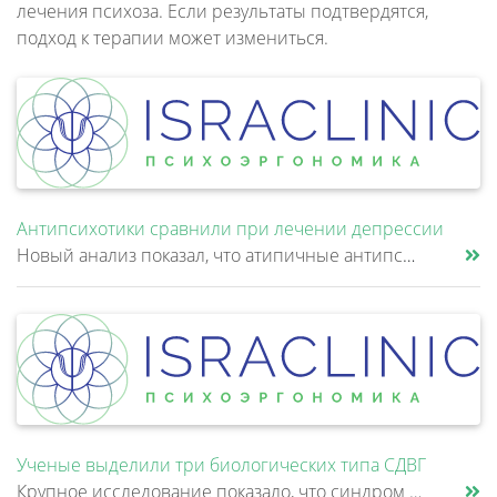
лечения психоза. Если результаты подтвердятся,
подход к терапии может измениться.
Антипсихотики сравнили при лечении депрессии
Новый анализ показал, что атипичные антипсихотики, которые иногда добавляют к антидепрессантам при большом депрессивном......
Ученые выделили три биологических типа СДВГ
Крупное исследование показало, что синдром дефицита внимания и гиперактивности (СДВГ) может включать не два, а три биоло......