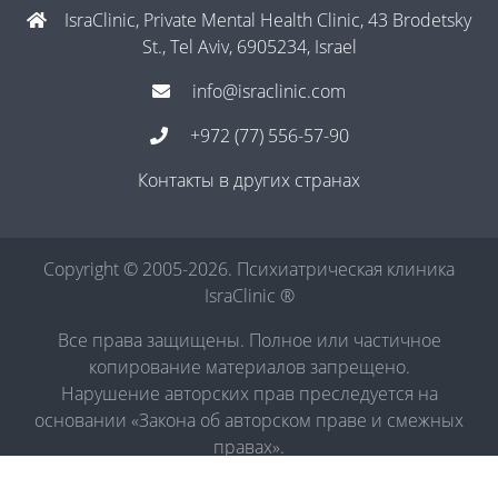
IsraClinic, Private Mental Health Clinic, 43 Brodetsky
St., Tel Aviv, 6905234, Israel
info@israclinic.com
+972 (77) 556-57-90
Контакты в других странах
Copyright © 2005-2026. Психиатрическая клиника
IsraClinic ®
Все права защищены. Полное или частичное
копирование материалов запрещено.
Нарушение авторских прав преследуется на
основании «Закона об авторском праве и смежных
правах».
Политика в отношении обработки персональных