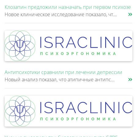
Клозапин предложили назначать при первом психозе
Новое клиническое исследование показало, что клозапин может быть эффективнее других антипсихотиков уже после первой неуд......
Антипсихотики сравнили при лечении депрессии
Новый анализ показал, что атипичные антипсихотики, которые иногда добавляют к антидепрессантам при большом депрессивном......