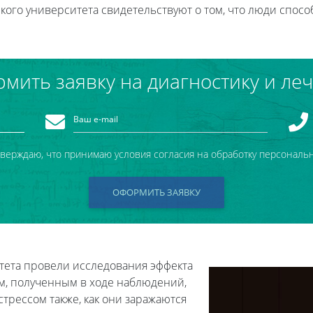
ого университета свидетельствуют о том, что люди способ
мить заявку на диагностику и ле
тверждаю, что принимаю условия согласия на обработку персональ
ОФОРМИТЬ ЗАЯВКУ
итета провели исследования эффекта
ам, полученным в ходе наблюдений,
стрессом также, как они заражаются