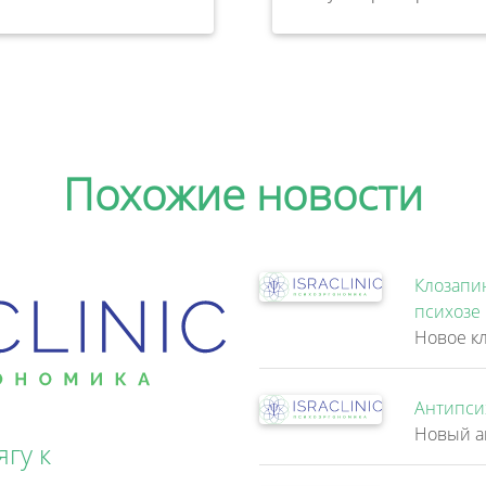
Похожие новости
Клозапи
психозе
Антипси
гу к