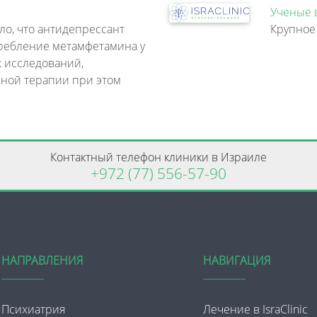
Ученые 
ло, что антидепрессант
требление метамфетамина у
х исследований,
ной терапии при этом
Контактный телефон клиники в Израиле
+972 (77) 556-57-90
НАПРАВЛЕНИЯ
НАВИГАЦИЯ
Психиатрия
Лечение в IsraClinic