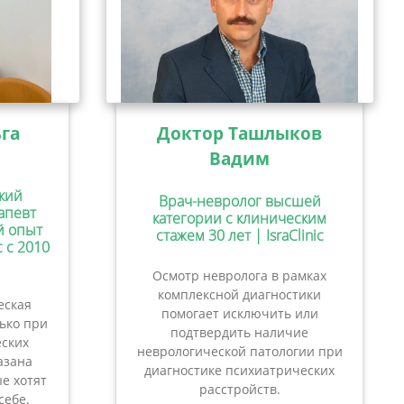
га
Доктор Ташлыков
Вадим
кий
Врач-невролог высшей
апевт
категории с клиническим
ий опыт
стажем 30 лет | IsraClinic
c с 2010
Осмотр невролога в рамках
комплексной диагностики
еская
помогает исключить или
лько при
подтвердить наличие
ских
неврологической патологии при
азана
диагностике психиатрических
е хотят
расстройств.
себе.