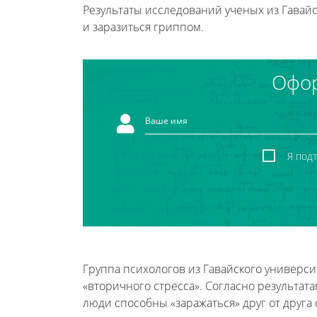
Результаты исследований ученых из Гавайск
и заразиться гриппом.
Офор
Я под
Группа психологов из Гавайского универс
«вторичного стресса». Согласно результат
люди способны «заражаться» друг от друга 