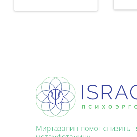
Миртазапин помог снизить тя
метамфетамину