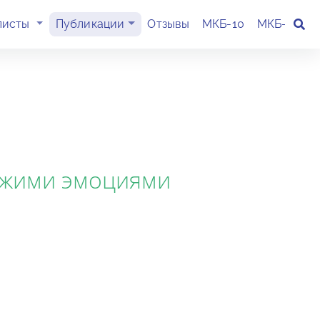
(current)
листы
Публикации
Отзывы
МКБ-10
МКБ-11
К
ужими эмоциями