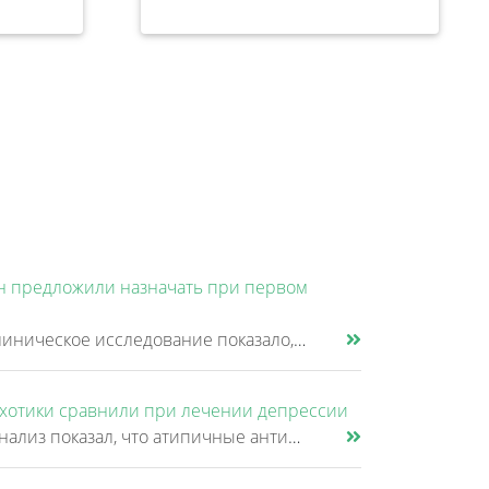
н предложили назначать при первом
Новое клиническое исследование показало, что клозапин может быть эффективнее других антипсихотиков уже после первой неуд......
хотики сравнили при лечении депрессии
Новый анализ показал, что атипичные антипсихотики, которые иногда добавляют к антидепрессантам при большом депрессивном......