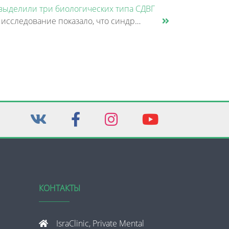
выделили три биологических типа СДВГ
Крупное исследование показало, что синдром дефицита внимания и гиперактивности (СДВГ) может включать не два, а три биоло......
КОНТАКТЫ
IsraClinic, Private Mental