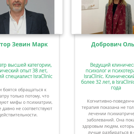
тор Зевин Марк
Добрович Оль
атр высшей категории,
Ведущий клиничес
ический опыт 38 лет,
психолог и психотер
й специалист IsraClinic
IsraClinic. Клиническ
более 32 лет, в IsraClini
года
 боятся обращаться к
атру только потому, что
Когнитивно-поведенч
вуют мифы о психиатрии,
терапия показана не то
 давно не соответствуют
лечении психиатриче
действительности.
заболеваний. Она пок
здоровым людям, которы
лучше разбираться в 