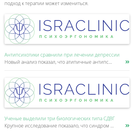
подход к терапии может измениться.
Антипсихотики сравнили при лечении депрессии
Новый анализ показал, что атипичные антипсихотики, которые иногда добавляют к антидепрессантам при большом депрессивном......
Ученые выделили три биологических типа СДВГ
Крупное исследование показало, что синдром дефицита внимания и гиперактивности (СДВГ) может включать не два, а три биоло......