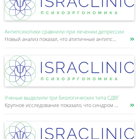
Антипсихотики сравнили при лечении депрессии
Новый анализ показал, что атипичные антипсихотики, которые иногда добавляют к антидепрессантам при большом депрессивном......
Ученые выделили три биологических типа СДВГ
Крупное исследование показало, что синдром дефицита внимания и гиперактивности (СДВГ) может включать не два, а три биоло......