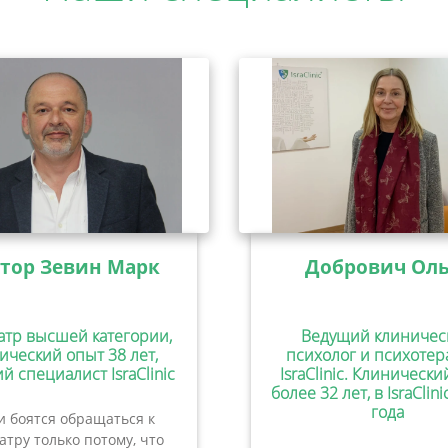
тор Зевин Марк
Добрович Оль
атр высшей категории,
Ведущий клиничес
ический опыт 38 лет,
психолог и психотер
й специалист IsraClinic
IsraClinic. Клиническ
более 32 лет, в IsraClini
года
 боятся обращаться к
атру только потому, что