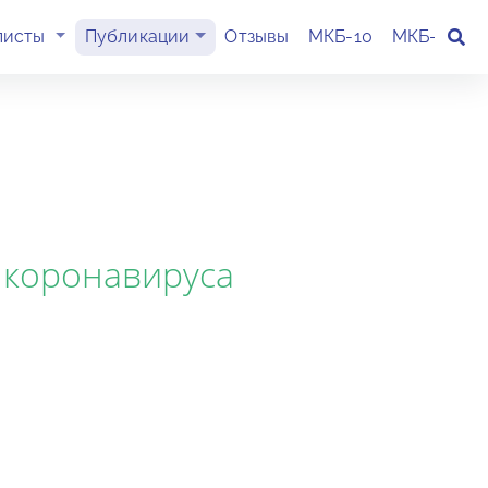
(current)
листы
Публикации
Отзывы
МКБ-10
МКБ-11
К
 коронавируса