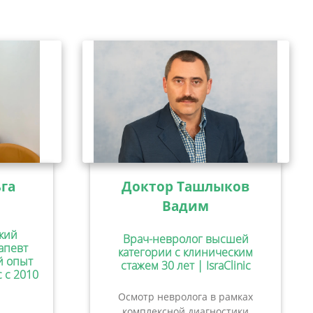
га
Доктор Ташлыков
Вадим
кий
Врач-невролог высшей
апевт
категории с клиническим
ий опыт
стажем 30 лет | IsraClinic
c с 2010
Осмотр невролога в рамках
комплексной диагностики