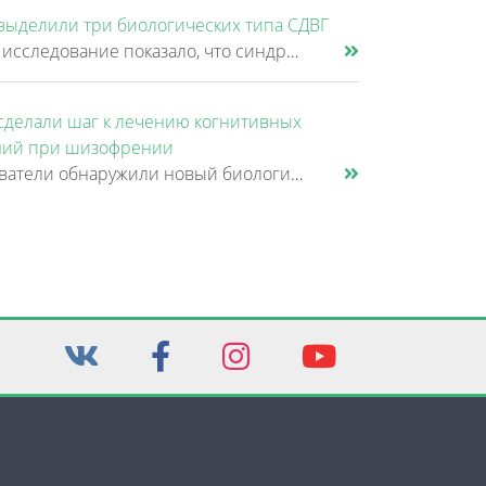
выделили три биологических типа СДВГ
Крупное исследование показало, что синдром дефицита внимания и гиперактивности (СДВГ) может включать не два, а три биоло......
сделали шаг к лечению когнитивных
ий при шизофрении
Исследователи обнаружили новый биологический механизм, который может быть связан с нарушением памяти и внимания при шизо......