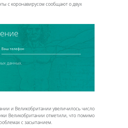
ты с коронавирусом сообщают о двух
чение
ных данных.
пании и Великобритании увеличилось число
тики Великобритании отметили, что помимо
проблемах с засыпанием.