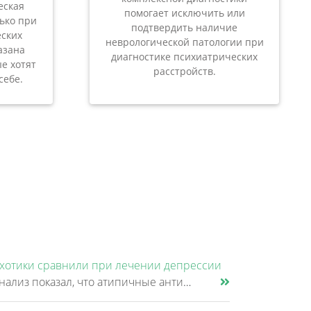
еская
помогает исключить или
лько при
подтвердить наличие
ских
неврологической патологии при
азана
диагностике психиатрических
е хотят
расстройств.
себе.
хотики сравнили при лечении депрессии
Новый анализ показал, что атипичные антипсихотики, которые иногда добавляют к антидепрессантам при большом депрессивном......