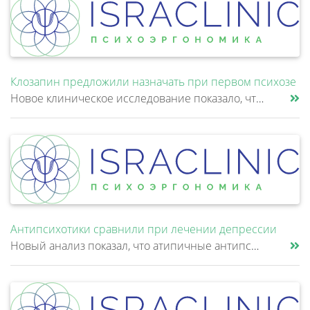
Клозапин предложили назначать при первом психозе
Новое клиническое исследование показало, что клозапин может быть эффективнее других антипсихотиков уже после первой неуд......
Антипсихотики сравнили при лечении депрессии
Новый анализ показал, что атипичные антипсихотики, которые иногда добавляют к антидепрессантам при большом депрессивном......